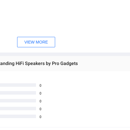
VIEW MORE
tanding HiFi Speakers by Pro Gadgets
0
0
 အသစ်များဖြစ်ပါသည်။ 
0
sage Box မှ တဆင့် မေးမြန်းစုံစမ်းနိုင်ပါသည်။ 
0
 you can directly ask the seller through instant messages . 
0
် ကြာမြင့်မှာ ဖြစ်ပါသည်။