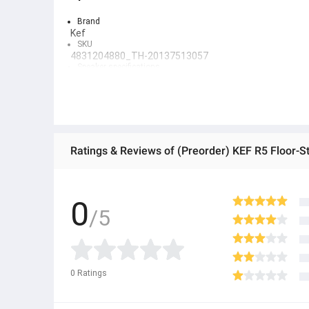
Brand
Kef
SKU
4831204880_TH-20137513057
Speaker specifications
Uni-Q Gen 12
Installation type
Floor standing type
Electrical power (watts)
101-200
Output connection
RCA
Ratings & Reviews of (Preorder) KEF R5 Floor-S
Subwoofer
no
High-definition (Hi-Fi) connection
RCA
0
model
/5
R5
● ထိုင်းနိုင်ငံမှ တင်သွင်းထားတဲ့ Authentic ပစ္စည်း အစစ်
● Product နဲ့ပတ်သတ်ပြီး အသေးစိတ်သိရှိလိုပါက Shop Mes
0
Ratings
● If you want to know more details about the product,
● သတိပြုရန် - Preorder မှာယူရမှာ ဖြစ်ပြီး ၂ ပတ်ကနေ ၄ပတ