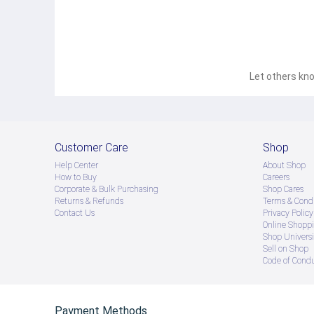
Let others kno
Customer Care
Shop
Help Center
About Shop
How to Buy
Careers
Corporate & Bulk Purchasing
Shop Cares
Returns & Refunds
Terms & Condi
Contact Us
Privacy Policy
Online Shopp
Shop Universi
Sell on Shop
Code of Cond
Payment Methods