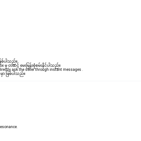
ဖြစ်ပါသည်။ 

ှ တဆင့် မေးမြန်းစုံစမ်းနိုင်ပါသည်။ 

rectly ask the seller through instant messages . 

်မှာ ဖြစ်ပါသည်။
 resonance.