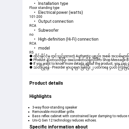
Installation type
Floor standing type
Electrical power (watts)
101-200
Output connection
RCA
Subwoofer
no
High-definition (Hi-Fi) connection
RCA
model
R5
● ထိုင်းနိုင်ငံမှ တင်သွင်းထားတဲ့ Authentic ပစ္စည်း အစစ် အသစ်များ
● Product နဲ့ပတ်သတ်ပြီး အသေးစိတ်သိရှိလိုပါက Shop Message Box မ
● If you want to know more details about the product, you can di
● သတိပြုရန် - Preorder မှာယူရမှာ ဖြစ်ပြီး ၂ ပတ်ကနေ ၄ပတ် ကြာမြင့
Product details
Highlights
3-way floor-standing speaker
Removable microfiber grille.
Bass reflex cabinet with constrained layer damping to reduce
Uni-Q Gen 12 technology reduces echoes.
Specific information about