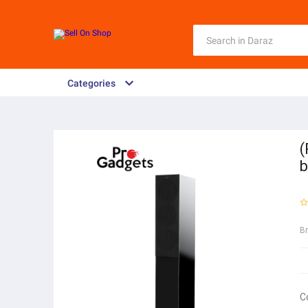
Categories
(
b
B
C