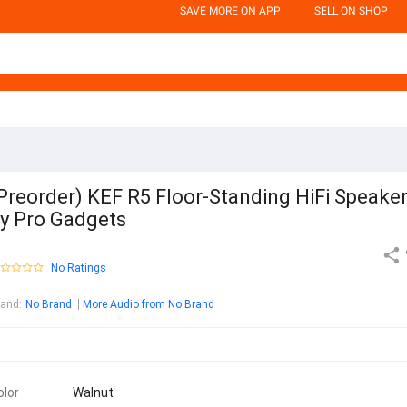
SAVE MORE ON APP
SELL ON SHOP
Preorder) KEF R5 Floor-Standing HiFi Speake
y Pro Gadgets
No Ratings
rand
:
No Brand
More Audio from No Brand
olor
Walnut