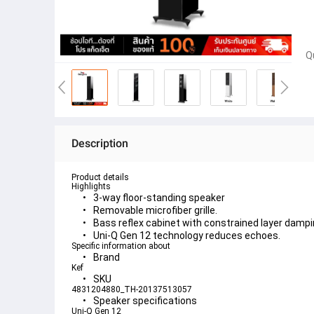
Q
Description
Product details
Highlights
3-way floor-standing speaker
Removable microfiber grille.
Bass reflex cabinet with constrained layer damp
Uni-Q Gen 12 technology reduces echoes.
Specific information about
Brand
Kef
SKU
4831204880_TH-20137513057
Speaker specifications
Uni-Q Gen 12