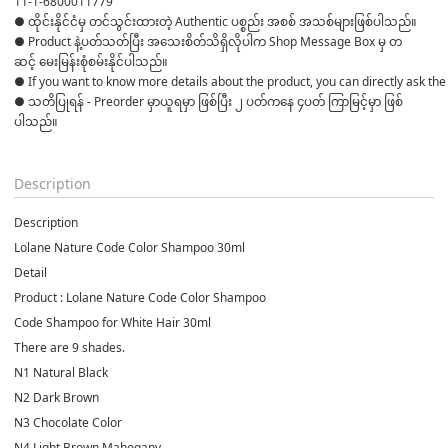
11-1-6800011779
● ထိုင်းနိုင်ငံမှ တင်သွင်းထားတဲ့ Authentic ပစ္စည်း အစစ် အသစ်များဖြစ်ပါသည်။ 

● Product နဲ့ပတ်သတ်ပြီး အသေးစိတ်သိရှိလိုပါက Shop Message Box မှ တ
ဆင့် မေးမြန်းစုံစမ်းနိုင်ပါသည်။ 

● If you want to know more details about the product, you can directly ask the 
● သတိပြုရန် - Preorder မှာယူရမှာ ဖြစ်ပြီး ၂ ပတ်ကနေ ၄ပတ် ကြာမြင့်မှာ ဖြစ်
ပါသည်။

Description
Description
Lolane Nature Code Color Shampoo 30ml
Detail
Product : Lolane Nature Code Color Shampoo
Code Shampoo for White Hair 30ml
There are 9 shades.
N1 Natural Black
N2 Dark Brown
N3 Chocolate Color
N4 Light Brown Mahogany