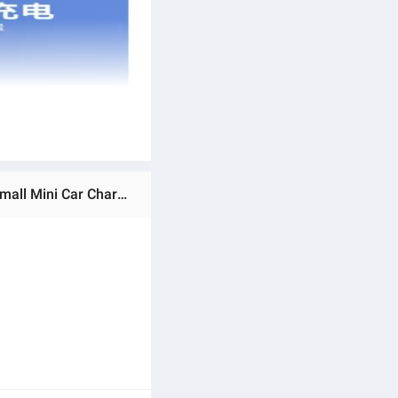
Ratings & Reviews of (Preorder) Maimi Car Charger Model CC118 22.5W (Charger Head) USB Charger 1 Port Small Mini Car Charger Car Charger 100% Authentic