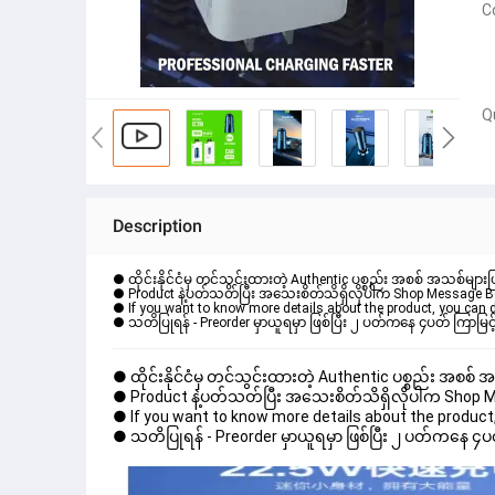
C
Q
Description
● ထိုင်းနိုင်ငံမှ တင်သွင်းထားတဲ့ Authentic ပစ္စည်း အစစ် အသစ်များ
● Product နဲ့ပတ်သတ်ပြီး အသေးစိတ်သိရှိလိုပါက Shop Message Box မ
● If you want to know more details about the product, you can di
● ထိုင်းနိုင်ငံမှ တင်သွင်းထားတဲ့ Authentic ပစ္စည်း အစစ်
● Product နဲ့ပတ်သတ်ပြီး အသေးစိတ်သိရှိလိုပါက Shop Mess
● If you want to know more details about the product, 
● သတိပြုရန် - Preorder မှာယူရမှာ ဖြစ်ပြီး ၂ ပတ်ကနေ ၄ပတ