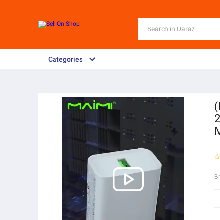
Categories
(
2
M
B