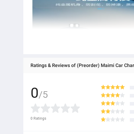
0
/5
0
Ratings