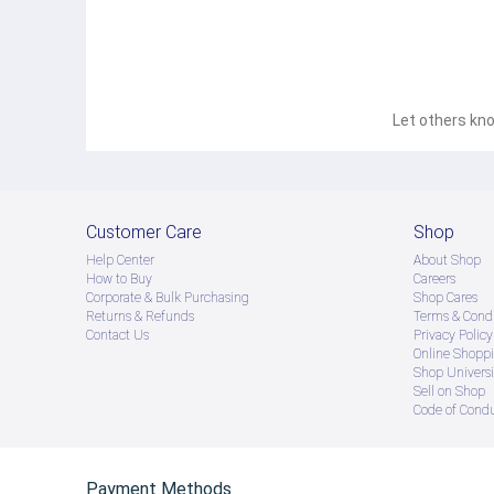
Let others kno
Customer Care
Shop
Help Center
About Shop
How to Buy
Careers
Corporate & Bulk Purchasing
Shop Cares
Returns & Refunds
Terms & Condi
Contact Us
Privacy Policy
Online Shopp
Shop Universi
Sell on Shop
Code of Cond
Payment Methods