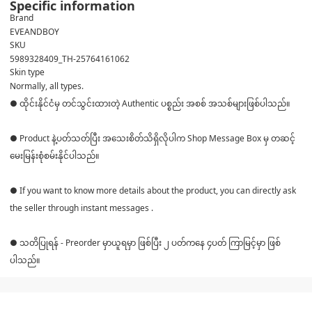
Specific information
Brand
EVEANDBOY
SKU
5989328409_TH-25764161062
Skin type
Normally, all types.
● ထိုင်းနိုင်ငံမှ တင်သွင်းထားတဲ့ Authentic ပစ္စည်း အစစ် အသစ်များဖြစ်ပါသည်။
● Product နဲ့ပတ်သတ်ပြီး အသေးစိတ်သိရှိလိုပါက Shop Message Box မှ တဆင့်
မေးမြန်းစုံစမ်းနိုင်ပါသည်။
● If you want to know more details about the product, you can directly ask
the seller through instant messages .
● သတိပြုရန် - Preorder မှာယူရမှာ ဖြစ်ပြီး ၂ ပတ်ကနေ ၄ပတ် ကြာမြင့်မှာ ဖြစ်
ပါသည်။