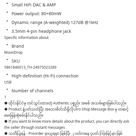
Small HiFi DAC & AMP
Power output: 80+80mW
Dynamic range (A-weighted) 127dB @1kHz
3.5mm 4-pin headphone jack
Specific information about
Brand
MoonDrop
SKU
5861846013_TH-24975023289
High-definition (Hi-Fi) connection
USB
Number of channels
1
● ထိုင်းနိုင်ငံမှ တင်သွင်းထားတဲ့ Authentic ပစ္စည်း အစစ် အသစ်များဖြစ်ပါသည်။ 

● Product နဲ့ပတ်သတ်ပြီး အသေးစိတ်သိရှိလိုပါက Shop Message Box မှ တဆင့် 
မေးမြန်းစုံစမ်းနိုင်ပါသည်။ 

● If you want to know more details about the product, you can directly ask 
the seller through instant messages . 

● သတိပြုရန် - Preorder မှာယူရမှာ ဖြစ်ပြီး ၂ ပတ်ကနေ ၄ပတ် ကြာမြင့်မှာ ဖြစ်