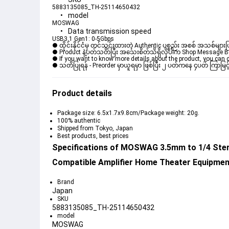
5883135085_TH-25114650432
model
MOSWAG
Data transmission speed
USB3.1 Gen1: 0-5Gbps
● ထိုင်းနိုင်ငံမှ တင်သွင်းထားတဲ့ Authentic ပစ္စည်း အစစ် အသစ်များ
● Product နဲ့ပတ်သတ်ပြီး အသေးစိတ်သိရှိလိုပါက Shop Message Box မ
● If you want to know more details about the product, you can di
● သတိပြုရန် - Preorder မှာယူရမှာ ဖြစ်ပြီး ၂ ပတ်ကနေ ၄ပတ် ကြာမြင့
Product details
Package size: 6.5x1.7x9.8cm/Package weight: 20g.
100% authentic
Shipped from Tokyo, Japan
Best products, best prices
Specifications of MOSWAG 3.5mm to 1/4 Ster
Compatible Amplifier Home Theater Equipment 
Brand
Japan
SKU
5883135085_TH-25114650432
model
MOSWAG