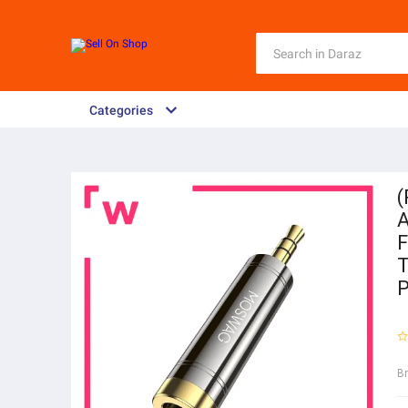
Categories
(
A
F
T
P
B