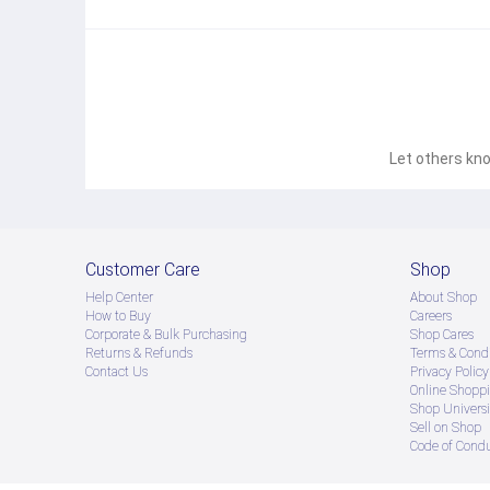
Let others kno
Customer Care
Shop
Help Center
About Shop
How to Buy
Careers
Corporate & Bulk Purchasing
Shop Cares
Returns & Refunds
Terms & Condi
Contact Us
Privacy Policy
Online Shopp
Shop Universi
Sell on Shop
Code of Cond