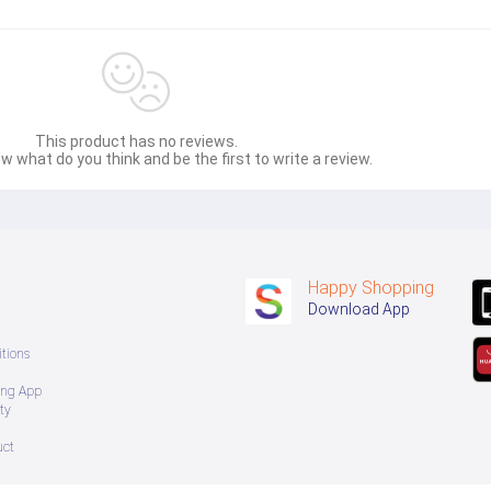
This product has no reviews.
w what do you think and be the first to write a review.
Happy Shopping
Download App
tions
ing App
ty
uct