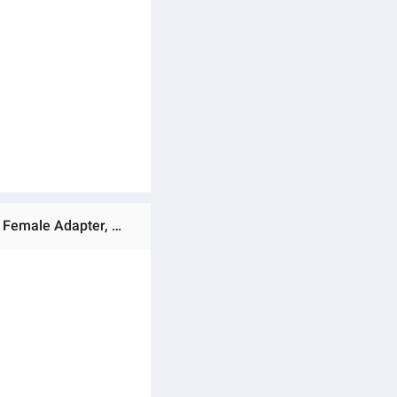
Ratings & Reviews of (Preorder) MOSWAG 3.5mm to 1/4" Stereo Adapter, 1/8" (3.5mm) Male to 1/4" (6.35mm) Female Adapter, Compatible Amplifiers, Home Theater Equipment, Electric Guitars, Digital Pianos