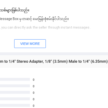
 အသစ်များဖြစ်ပါသည်။ 
sage Box မှ တဆင့် မေးမြန်းစုံစမ်းနိုင်ပါသည်။ 
 you can directly ask the seller through instant messages . 
် ကြာမြင့်မှာ ဖြစ်ပါသည်။
VIEW MORE
0
0
0
0
0