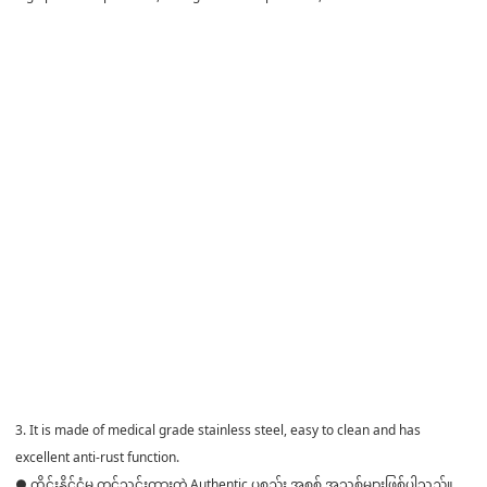
3. It is made of medical grade stainless steel, easy to clean and has
excellent anti-rust function.
● ထိုင်းနိုင်ငံမှ တင်သွင်းထားတဲ့ Authentic ပစ္စည်း အစစ် အသစ်များဖြစ်ပါသည်။