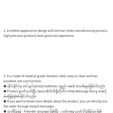
2. Excellent appearance design and German Seiko manufacturing process, 
high precision products,have good use experience,

3. It is made of medical grade stainless steel, easy to clean and has 
excellent anti-rust function.
● ထိုင်းနိုင်ငံမှ တင်သွင်းထားတဲ့ Authentic ပစ္စည်း အစစ် အသစ်များဖြစ်ပါသည်။ 

● Product နဲ့ပတ်သတ်ပြီး အသေးစိတ်သိရှိလိုပါက Shop Message Box မှ တဆင့် 
မေးမြန်းစုံစမ်းနိုင်ပါသည်။ 

● If you want to know more details about the product, you can directly ask 
the seller through instant messages . 

● သတိပြုရန် - Preorder မှာယူရမှာ ဖြစ်ပြီး ၂ ပတ်ကနေ ၄ပတ် ကြာမြင့်မှာ ဖြစ်