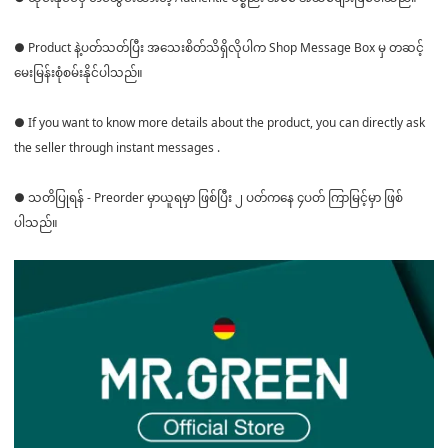
● Product နဲ့ပတ်သတ်ပြီး အသေးစိတ်သိရှိလိုပါက Shop Message Box မှ တဆင့်
မေးမြန်းစုံစမ်းနိုင်ပါသည်။
● If you want to know more details about the product, you can directly ask
the seller through instant messages .
● သတိပြုရန် - Preorder မှာယူရမှာ ဖြစ်ပြီး ၂ ပတ်ကနေ ၄ပတ် ကြာမြင့်မှာ ဖြစ်
ပါသည်။