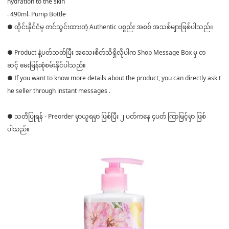
hydration to the skin
. 490ml. Pump Bottle
● ထိုင်းနိုင်ငံမှ တင်သွင်းထားတဲ့ Authentic ပစ္စည်း အစစ် အသစ်များဖြစ်ပါသည်။
● Product နဲ့ပတ်သတ်ပြီး အသေးစိတ်သိရှိလိုပါက Shop Message Box မှ တ
ဆင့် မေးမြန်းစုံစမ်းနိုင်ပါသည်။
● If you want to know more details about the product, you can directly ask t
he seller through instant messages .
● သတိပြုရန် - Preorder မှာယူရမှာ ဖြစ်ပြီး ၂ ပတ်ကနေ ၄ပတ် ကြာမြင့်မှာ ဖြစ်
ပါသည်။