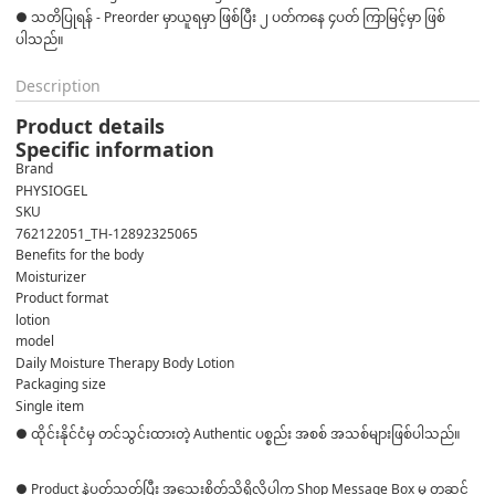
● သတိပြုရန် - Preorder မှာယူရမှာ ဖြစ်ပြီး ၂ ပတ်ကနေ ၄ပတ် ကြာမြင့်မှာ ဖြစ်
ပါသည်။
Description
Product details
Specific information
Brand
PHYSIOGEL
SKU
762122051_TH-12892325065
Benefits for the body
Moisturizer
Product format
lotion
model
Daily Moisture Therapy Body Lotion
Packaging size
Single item
● ထိုင်းနိုင်ငံမှ တင်သွင်းထားတဲ့ Authentic ပစ္စည်း အစစ် အသစ်များဖြစ်ပါသည်။
● Product နဲ့ပတ်သတ်ပြီး အသေးစိတ်သိရှိလိုပါက Shop Message Box မှ တဆင့်