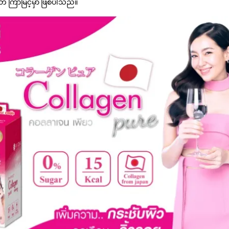
် ကြာမြင့်မှာ ဖြစ်ပါသည်။
