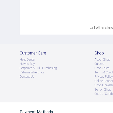
Let others kno
Customer Care
Shop
Help Center
About Shop
How to Buy
Careers
Corporate & Bulk Purchasing
Shop Cares
Returns & Refunds
Terms & Condi
Contact Us
Privacy Policy
Online Shopp
Shop Universi
Sell on Shop
Code of Cond
Payment Methods