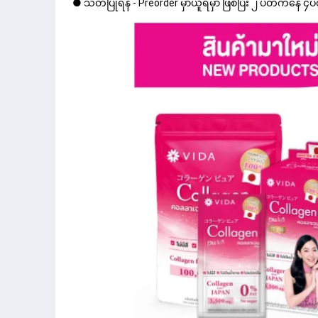
● သတိပြုရန် - Preorder မှာယူရမှာ ဖြစ်ပြီး ၂ ပတ်ကနေ ၄ပတ