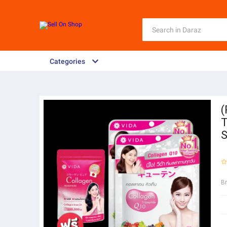
Categories
(
T
S
B