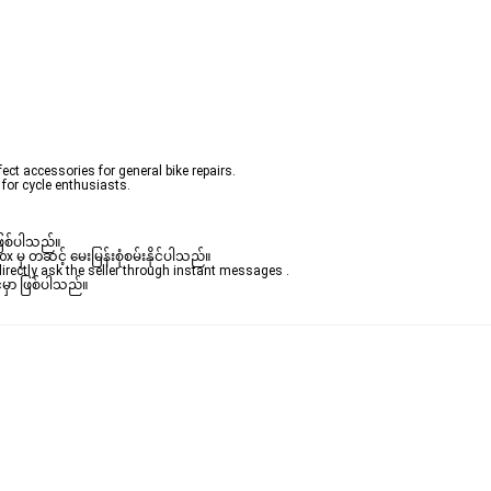
ဖြစ်ပါသည်။

ှ တဆင့် မေးမြန်းစုံစမ်းနိုင်ပါသည်။

rectly ask the seller through instant messages .

မှာ ဖြစ်ပါသည်။
