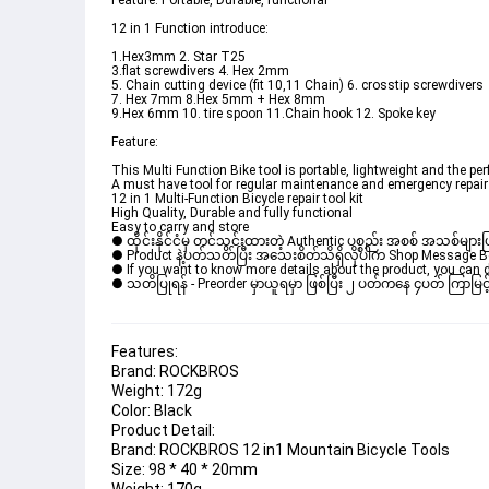
Easy to carry and store
● ထိုင်းနိုင်ငံမှ တင်သွင်းထားတဲ့ Authentic ပစ္စည်း အစစ် အသစ်များ
● Product နဲ့ပတ်သတ်ပြီး အသေးစိတ်သိရှိလိုပါက Shop Message Box မ
● If you want to know more details about the product, you can di
● သတိပြုရန် - Preorder မှာယူရမှာ ဖြစ်ပြီး ၂ ပတ်ကနေ ၄ပတ် ကြာမြင့်