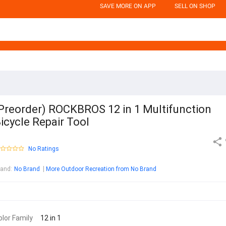
SAVE MORE ON APP
SELL ON SHOP
Preorder) ROCKBROS 12 in 1 Multifunction
icycle Repair Tool
No Ratings
rand
:
No Brand
More Outdoor Recreation from No Brand
olor Family
12 in 1