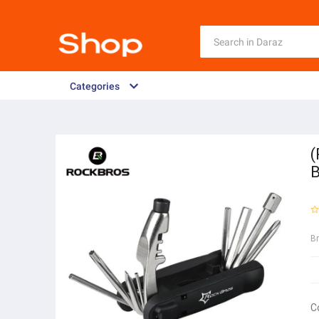
Categories
(
B
B
C