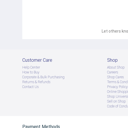
Let others kno
Customer Care
Shop
Help Center
About Shop
How to Buy
Careers
Corporate & Bulk Purchasing
Shop Cares
Returns & Refunds
Terms & Condi
Contact Us
Privacy Policy
Online Shopp
Shop Universi
Sell on Shop
Code of Cond
Payment Methods