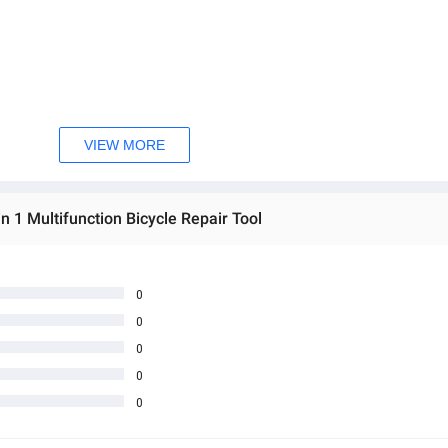
VIEW MORE
 1 Multifunction Bicycle Repair Tool
 အသစ်များဖြစ်ပါသည်။

0
age Box မှ တဆင့် မေးမြန်းစုံစမ်းနိုင်ပါသည်။

0
you can directly ask the seller through instant messages .

် ကြာမြင့်မှာ ဖြစ်ပါသည်။

0
0
0