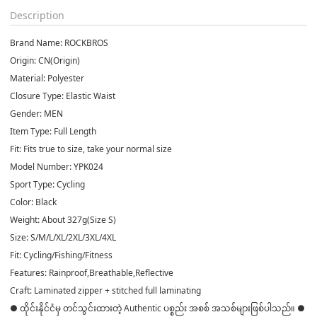
Description
Brand Name: ROCKBROS
Origin: CN(Origin)
Material: Polyester
Closure Type: Elastic Waist
Gender: MEN
Item Type: Full Length
Fit: Fits true to size, take your normal size
Model Number: YPK024
Sport Type: Cycling
Color: Black
Weight: About 327g(Size S)
Size: S/M/L/XL/2XL/3XL/4XL
Fit: Cycling/Fishing/Fitness
Features: Rainproof,Breathable,Reflective
Craft: Laminated zipper + stitched full laminating
● ထိုင်းနိုင်ငံမှ တင်သွင်းထားတဲ့ Authentic ပစ္စည်း အစစ် အသစ်များဖြစ်ပါသည်။ ●