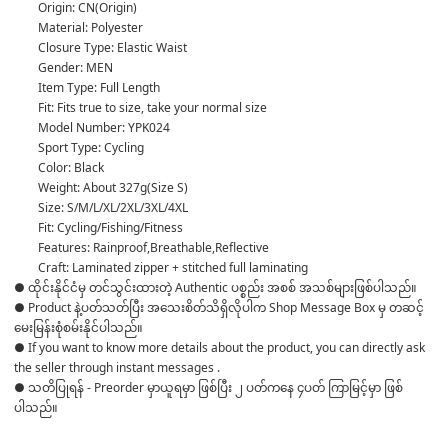
	Origin: CN(Origin)
	Material: Polyester
	Closure Type: Elastic Waist
	Gender: MEN
	Item Type: Full Length
	Fit: Fits true to size, take your normal size
	Model Number: YPK024
	Sport Type: Cycling
	Color: Black
	Weight: About 327g(Size S)
	Size: S/M/L/XL/2XL/3XL/4XL
	Fit: Cycling/Fishing/Fitness
	Features: Rainproof,Breathable,Reflective
	Craft: Laminated zipper + stitched full laminating
● ထိုင်းနိုင်ငံမှ တင်သွင်းထားတဲ့ Authentic ပစ္စည်း အစစ် အသစ်များဖြစ်ပါသည်။

● Product နဲ့ပတ်သတ်ပြီး အသေးစိတ်သိရှိလိုပါက Shop Message Box မှ တဆင့် 
မေးမြန်းစုံစမ်းနိုင်ပါသည်။

● If you want to know more details about the product, you can directly ask 
the seller through instant messages .

● သတိပြုရန် - Preorder မှာယူရမှာ ဖြစ်ပြီး ၂ ပတ်ကနေ ၄ပတ် ကြာမြင့်မှာ ဖြစ်
ပါသည်။
