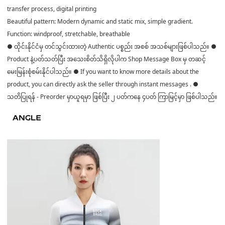
transfer process, digital printing
Beautiful pattern: Modern dynamic and static mix, simple gradient.
Function: windproof, stretchable, breathable
● ထိုင်းနိုင်ငံမှ တင်သွင်းထားတဲ့ Authentic ပစ္စည်း အစစ် အသစ်များဖြစ်ပါသည်။ ●
Product နဲ့ပတ်သတ်ပြီး အသေးစိတ်သိရှိလိုပါက Shop Message Box မှ တဆင့်
မေးမြန်းစုံစမ်းနိုင်ပါသည်။ ● If you want to know more details about the
product, you can directly ask the seller through instant messages . ●
သတိပြုရန် - Preorder မှာယူရမှာ ဖြစ်ပြီး ၂ ပတ်ကနေ ၄ပတ် ကြာမြင့်မှာ ဖြစ်ပါသည်။