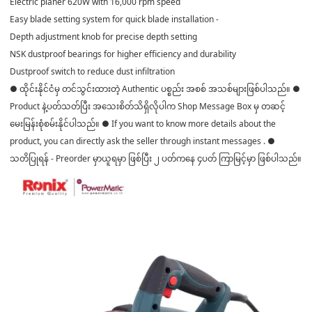
Electric planer 620W with 16,000 rpm speed
Easy blade setting system for quick blade installation -
Depth adjustment knob for precise depth setting
NSK dustproof bearings for higher efficiency and durability
Dustproof switch to reduce dust infiltration
● ထိုင်းနိုင်ငံမှ တင်သွင်းထားတဲ့ Authentic ပစ္စည်း အစစ် အသစ်များဖြစ်ပါသည်။ ●
Product နဲ့ပတ်သတ်ပြီး အသေးစိတ်သိရှိလိုပါက Shop Message Box မှ တဆင့်
မေးမြန်းစုံစမ်းနိုင်ပါသည်။ ● If you want to know more details about the
product, you can directly ask the seller through instant messages . ●
သတိပြုရန် - Preorder မှာယူရမှာ ဖြစ်ပြီး ၂ ပတ်ကနေ ၄ပတ် ကြာမြင့်မှာ ဖြစ်ပါသည်။