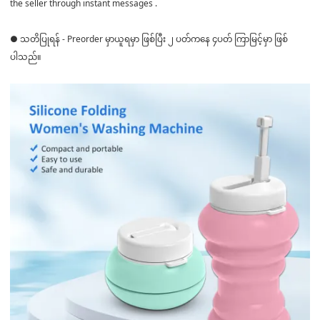
the seller through instant messages .
● သတိပြုရန် - Preorder မှာယူရမှာ ဖြစ်ပြီး ၂ ပတ်ကနေ ၄ပတ် ကြာမြင့်မှာ ဖြစ်
ပါသည်။