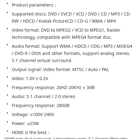
Product parameters：
Supported discs: DVD / SVCD / VCD / DVD / CD / MP3 / CD-
RW / HDCD / Kodak PictureCD / CD-G / WMA / MP4
Video format: DVD to MPEG2 / VCD to MPEG1, Raider 
technology, compatible with MPEG4 format disc.
Audio format: Support WMA / HDCD / CDG / MP3 / MOEG4 
/ DVD-9 / DIVX and other formats, support analog stereo, 
5.1 channel virtual surround.
Output signal: Video format: MTSC / Auto / PAL
Video: 1.0V ± 0.2V
Frequency response: 20HZ-20KHz ± 3dB
Audio: 5.1 channel / 2.0 stereo
Frequency response: 280dB
Voltage: ≈100V-240V
Power: ≤25W
HDMI is the best：
HDMI port, dual game port, 2 microphone ports, 5.1 channel, fiber optic 