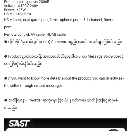
Frequency response: 280dB
Voltage: ≈100V-240V
Power: ≤25W
HDMI is the best：
HDMI port, dual game port, 2 microphone ports, 5.1 channel, fiber optic
port
Remote control, AV cable, HDMI cable
● ထိုင်းနိုင်ငံမှ တင်သွင်းထားတဲ့ Authentic ပစ္စည်း အစစ် အသစ်များဖြစ်ပါသည်။
● Product နဲ့ပတ်သတ်ပြီး အသေးစိတ်သိရှိလိုပါက Shop Message Box မှ တဆင့်
မေးမြန်းစုံစမ်းနိုင်ပါသည်။
● If you want to know more details about the product, you can directly ask
the seller through instant messages .
● သတိပြုရန် - Preorder မှာယူရမှာ ဖြစ်ပြီး ၂ ပတ်ကနေ ၄ပတ် ကြာမြင့်မှာ ဖြစ်
ပါသည်။