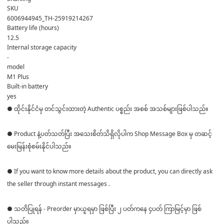
SKU
6006944945_TH-25919214267
Battery life (hours)
12.5
Internal storage capacity
-
model
M1 Plus
Built-in battery
yes
● ထိုင်းနိုင်ငံမှ တင်သွင်းထားတဲ့ Authentic ပစ္စည်း အစစ် အသစ်များဖြစ်ပါသည်။
● Product နဲ့ပတ်သတ်ပြီး အသေးစိတ်သိရှိလိုပါက Shop Message Box မှ တဆင့်
မေးမြန်းစုံစမ်းနိုင်ပါသည်။
● If you want to know more details about the product, you can directly ask
the seller through instant messages .
● သတိပြုရန် - Preorder မှာယူရမှာ ဖြစ်ပြီး ၂ ပတ်ကနေ ၄ပတ် ကြာမြင့်မှာ ဖြစ်
ပါသည်။