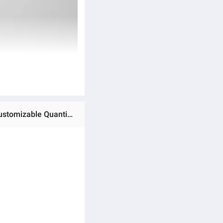
Ratings & Reviews of (Preorder) Simplus Electric Coffee Grinder Household Smart Grinder 35 Grind Settings Customizable Quantity MDJH004 ကော်ဖီကြိတ်စက်