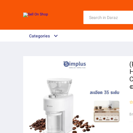
Categories
(
H
C
B