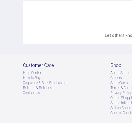
Let others kno
Customer Care
Shop
Help Center
About Shop
How to Buy
Careers
Corporate & Bulk Purchasing
Shop Cares
Returns & Refunds
Terms & Condi
Contact Us
Privacy Policy
Online Shopp
Shop Universi
Sell on Shop
Code of Cond