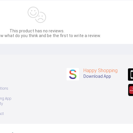
This product has no reviews.
w what do you think and be the first to write a review.
Happy Shopping
Download App
tions
ing App
ty
uct