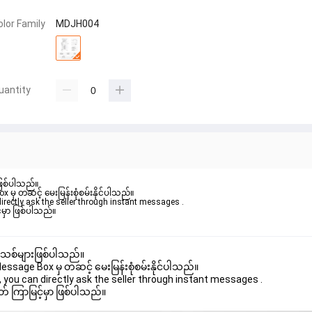
olor Family
MDJH004
uantity
ဖြစ်ပါသည်။

ှ တဆင့် မေးမြန်းစုံစမ်းနိုင်ပါသည်။

rectly ask the seller through instant messages .

မှာ ဖြစ်ပါသည်။

 အသစ်များဖြစ်ပါသည်။

age Box မှ တဆင့် မေးမြန်းစုံစမ်းနိုင်ပါသည်။

you can directly ask the seller through instant messages .

် ကြာမြင့်မှာ ဖြစ်ပါသည်။
