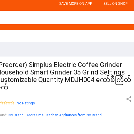
SAVE MORE ON APP
SELL ON SHOP
Preorder) Simplus Electric Coffee Grinder
ousehold Smart Grinder 35 Grind Settings
ustomizable Quantity MDJH004 ကော်ဖီကြိတ်
စက်
No Ratings
rand
:
No Brand
More Small Kitchen Appliances from No Brand