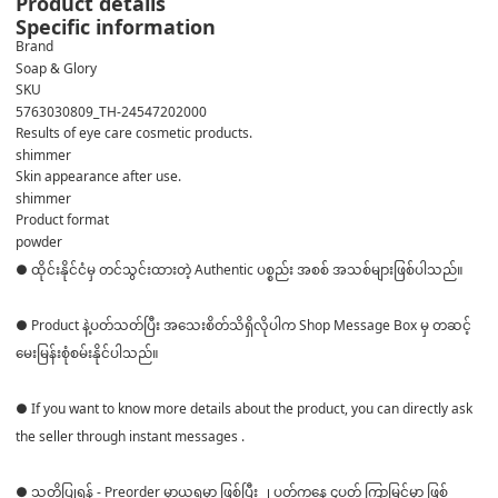
Product details
Specific information
Brand
Soap & Glory
SKU
5763030809_TH-24547202000
Results of eye care cosmetic products.
shimmer
Skin appearance after use.
shimmer
Product format
powder
● ထိုင်းနိုင်ငံမှ တင်သွင်းထားတဲ့ Authentic ပစ္စည်း အစစ် အသစ်များဖြစ်ပါသည်။
● Product နဲ့ပတ်သတ်ပြီး အသေးစိတ်သိရှိလိုပါက Shop Message Box မှ တဆင့်
မေးမြန်းစုံစမ်းနိုင်ပါသည်။
● If you want to know more details about the product, you can directly ask
the seller through instant messages .
● သတိပြုရန် - Preorder မှာယူရမှာ ဖြစ်ပြီး ၂ ပတ်ကနေ ၄ပတ် ကြာမြင့်မှာ ဖြစ်