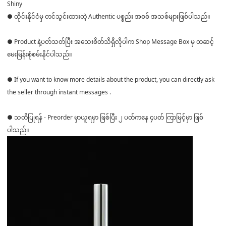
Shiny
● ထိုင်းနိုင်ငံမှ တင်သွင်းထားတဲ့ Authentic ပစ္စည်း အစစ် အသစ်များဖြစ်ပါသည်။
● Product နဲ့ပတ်သတ်ပြီး အသေးစိတ်သိရှိလိုပါက Shop Message Box မှ တဆင့်
မေးမြန်းစုံစမ်းနိုင်ပါသည်။
● If you want to know more details about the product, you can directly ask
the seller through instant messages .
● သတိပြုရန် - Preorder မှာယူရမှာ ဖြစ်ပြီး ၂ ပတ်ကနေ ၄ပတ် ကြာမြင့်မှာ ဖြစ်
ပါသည်။