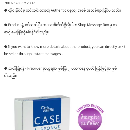
2803// 2805// 2807
● ထိုင်းနိုင်ငံမှ တင်သွင်းထားတဲ့ Authentic ပစ္စည်း အစစ် အသစ်များဖြစ်ပါသည်။
● Product နဲ့ပတ်သတ်ပြီး အသေးစိတ်သိရှိလိုပါက Shop Message Box မှ တ
ဆင့် မေးမြန်းစုံစမ်းနိုင်ပါသည်။
● If you want to know more details about the product, you can directly ask t
he seller through instant messages .
● သတိပြုရန် - Preorder မှာယူရမှာ ဖြစ်ပြီး ၂ ပတ်ကနေ ၄ပတ် ကြာမြင့်မှာ ဖြစ်
ပါသည်။