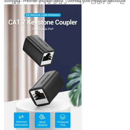
သတိပြုရန် - Preorder မှာယူရမှာ ဖြစ်ပြီး ၂ ပတ်ကနေ ၄ပတ် ကြာမြင့်မှာ ဖြစ်ပါသည်။