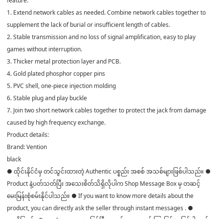
feature:
1. Extend network cables as needed. Combine network cables together to
supplement the lack of burial or insufficient length of cables.
2. Stable transmission and no loss of signal amplification, easy to play
games without interruption.
3. Thicker metal protection layer and PCB.
4. Gold plated phosphor copper pins
5. PVC shell, one-piece injection molding
6. Stable plug and play buckle
7. Join two short network cables together to protect the jack from damage
caused by high frequency exchange.
Product details:
Brand: Vention
black
● ထိုင်းနိုင်ငံမှ တင်သွင်းထားတဲ့ Authentic ပစ္စည်း အစစ် အသစ်များဖြစ်ပါသည်။ ●
Product နဲ့ပတ်သတ်ပြီး အသေးစိတ်သိရှိလိုပါက Shop Message Box မှ တဆင့်
မေးမြန်းစုံစမ်းနိုင်ပါသည်။ ● If you want to know more details about the
product, you can directly ask the seller through instant messages . ●