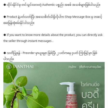
● ထိုင်းနိုင်ငံမှ တင်သွင်းထားတဲ့ Authentic ပစ္စည်း အစစ် အသစ်များဖြစ်ပါသည်။
● Product နဲ့ပတ်သတ်ပြီး အသေးစိတ်သိရှိလိုပါက Shop Message Box မှ တဆင့်
မေးမြန်းစုံစမ်းနိုင်ပါသည်။
● If you want to know more details about the product, you can directly ask
the seller through instant messages .
● သတိပြုရန် - Preorder မှာယူရမှာ ဖြစ်ပြီး ၂ ပတ်ကနေ ၄ပတ် ကြာမြင့်မှာ ဖြစ်
ပါသည်။