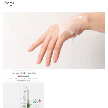
ပါသည်။