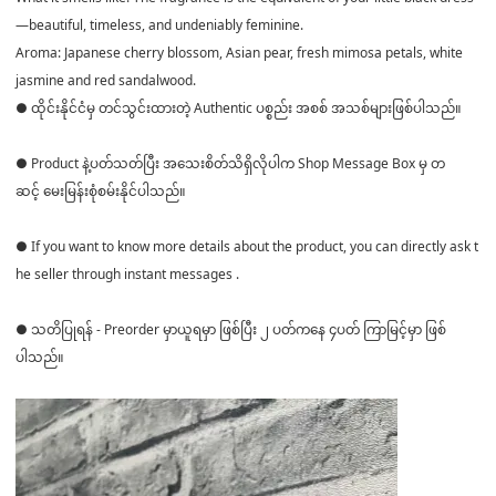
—beautiful, timeless, and undeniably feminine.
Aroma: Japanese cherry blossom, Asian pear, fresh mimosa petals, white
jasmine and red sandalwood.
● ထိုင်းနိုင်ငံမှ တင်သွင်းထားတဲ့ Authentic ပစ္စည်း အစစ် အသစ်များဖြစ်ပါသည်။
● Product နဲ့ပတ်သတ်ပြီး အသေးစိတ်သိရှိလိုပါက Shop Message Box မှ တ
ဆင့် မေးမြန်းစုံစမ်းနိုင်ပါသည်။
● If you want to know more details about the product, you can directly ask t
he seller through instant messages .
● သတိပြုရန် - Preorder မှာယူရမှာ ဖြစ်ပြီး ၂ ပတ်ကနေ ၄ပတ် ကြာမြင့်မှာ ဖြစ်
ပါသည်။