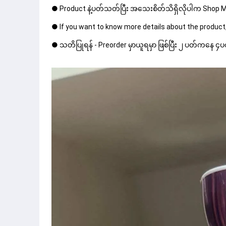
● Product နဲ့ပတ်သတ်ပြီး အသေးစိတ်သိရှိလိုပါက Shop Mes
● If you want to know more details about the product,
● သတိပြုရန် - Preorder မှာယူရမှာ ဖြစ်ပြီး ၂ ပတ်ကနေ ၄ပတ