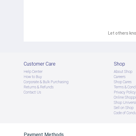
Let others kno
Customer Care
Shop
Help Center
About Shop
How to Buy
Careers
Corporate & Bulk Purchasing
Shop Cares
Returns & Refunds
Terms & Condi
Contact Us
Privacy Policy
Online Shopp
Shop Universi
Sell on Shop
Code of Cond
Payment Methods