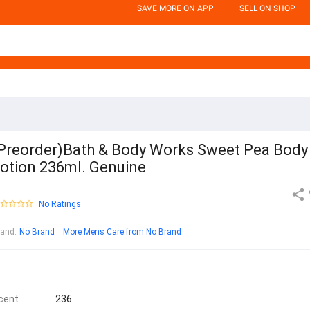
SAVE MORE ON APP
SELL ON SHOP
Preorder)Bath & Body Works Sweet Pea Body
otion 236ml. Genuine
No Ratings
rand
:
No Brand
More Mens Care from No Brand
cent
236