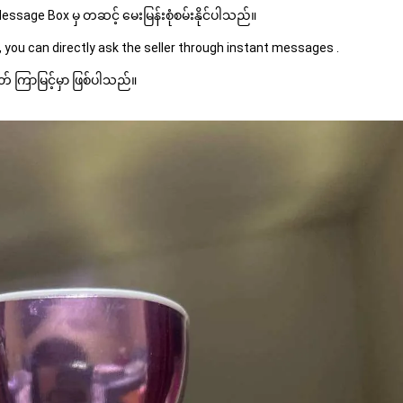
sage Box မှ တဆင့် မေးမြန်းစုံစမ်းနိုင်ပါသည်။ 
 you can directly ask the seller through instant messages . 
် ကြာမြင့်မှာ ဖြစ်ပါသည်။