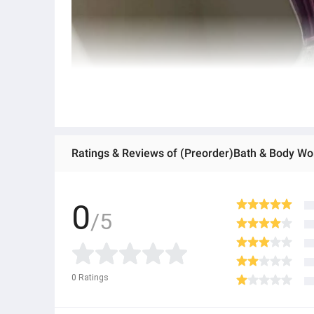
Ratings & Reviews of (Preorder)Bath & Body W
0
/5
0
Ratings