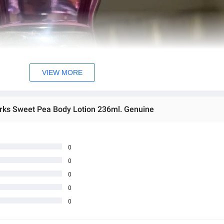
VIEW MORE
orks Sweet Pea Body Lotion 236ml. Genuine
0
0
0
0
0