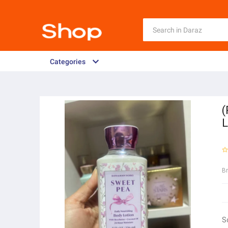
Categories
(
L
B
S