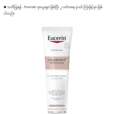
● သတိပြုရန် - Preorder မှာယူရမှာ ဖြစ်ပြီး ၂ ပတ်ကနေ ၄ပတ် ကြာမြင့်မှာ ဖြစ်
ပါသည်။