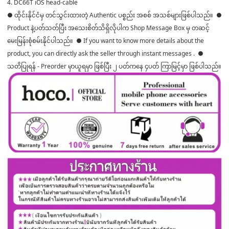
4. DC66T iOS head-cable
● ထိုင်းနိုင်ငံမှ တင်သွင်းထားတဲ့ Authentic ပစ္စည်း အစစ် အသစ်များဖြစ်ပါသည်။ ●
Product နဲ့ပတ်သတ်ပြီး အသေးစိတ်သိရှိလိုပါက Shop Message Box မှ တဆင့်
မေးမြန်းစုံစမ်းနိုင်ပါသည်။ ● If you want to know more details about the
product, you can directly ask the seller through instant messages . ●
သတိပြုရန် - Preorder မှာယူရမှာ ဖြစ်ပြီး ၂ ပတ်ကနေ ၄ပတ် ကြာမြင့်မှာ ဖြစ်ပါသည်။