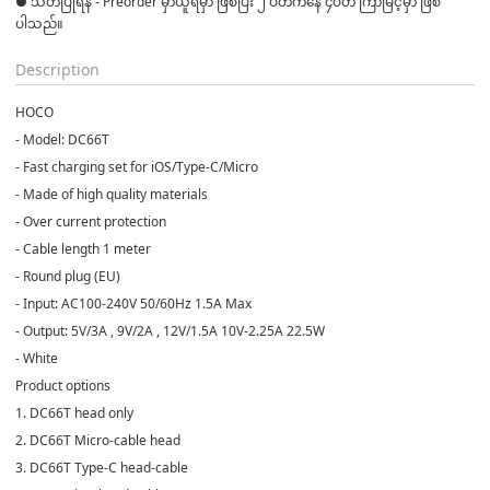
● သတိပြုရန် - Preorder မှာယူရမှာ ဖြစ်ပြီး ၂ ပတ်ကနေ ၄ပတ် ကြာမြင့်မှာ ဖြစ်
Description
HOCO
- Model: DC66T
- Fast charging set for iOS/Type-C/Micro
- Made of high quality materials
- Over current protection
- Cable length 1 meter
- Round plug (EU)
- Input: AC100-240V 50/60Hz 1.5A Max
- Output: 5V/3A , 9V/2A , 12V/1.5A 10V-2.25A 22.5W
- White
Product options
1. DC66T head only
2. DC66T Micro-cable head
3. DC66T Type-C head-cable