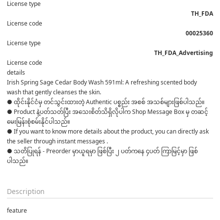
License type
TH_FDA
License code
00025360
License type
TH_FDA_Advertising
License code
details
Irish Spring Sage Cedar Body Wash 591ml: A refreshing scented body 
wash that gently cleanses the skin.
● ထိုင်းနိုင်ငံမှ တင်သွင်းထားတဲ့ Authentic ပစ္စည်း အစစ် အသစ်များဖြစ်ပါသည်။ 

● Product နဲ့ပတ်သတ်ပြီး အသေးစိတ်သိရှိလိုပါက Shop Message Box မှ တဆင့် 
မေးမြန်းစုံစမ်းနိုင်ပါသည်။ 

● If you want to know more details about the product, you can directly ask 
the seller through instant messages . 

● သတိပြုရန် - Preorder မှာယူရမှာ ဖြစ်ပြီး ၂ ပတ်ကနေ ၄ပတ် ကြာမြင့်မှာ ဖြစ်
ပါသည်။

Description
feature