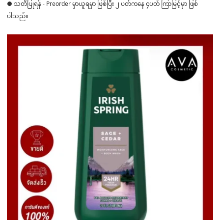
● သတိပြုရန် - Preorder မှာယူရမှာ ဖြစ်ပြီး ၂ ပတ်ကနေ ၄ပတ် ကြာမြင့်မှာ ဖြစ်
ပါသည်။