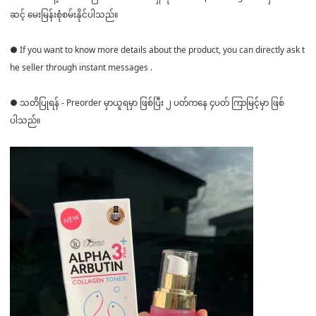
ဆင့် မေးမြန်းစုံစမ်းနိုင်ပါသည်။
● If you want to know more details about the product, you can directly ask t
he seller through instant messages .
● သတိပြုရန် - Preorder မှာယူရမှာ ဖြစ်ပြီး ၂ ပတ်ကနေ ၄ပတ် ကြာမြင့်မှာ ဖြစ်
ပါသည်။