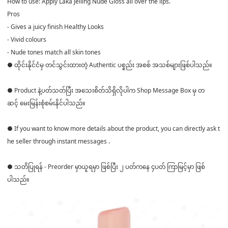
How to use: Apply Laka Jelling Nude Gloss all over the lips.
Pros
- Gives a juicy finish Healthy Looks
- Vivid colours
- Nude tones match all skin tones
● ထိုင်းနိုင်ငံမှ တင်သွင်းထားတဲ့ Authentic ပစ္စည်း အစစ် အသစ်များဖြစ်ပါသည်။
● Product နဲ့ပတ်သတ်ပြီး အသေးစိတ်သိရှိလိုပါက Shop Message Box မှ တ
ဆင့် မေးမြန်းစုံစမ်းနိုင်ပါသည်။
● If you want to know more details about the product, you can directly ask t
he seller through instant messages .
● သတိပြုရန် - Preorder မှာယူရမှာ ဖြစ်ပြီး ၂ ပတ်ကနေ ၄ပတ် ကြာမြင့်မှာ ဖြစ်
ပါသည်။