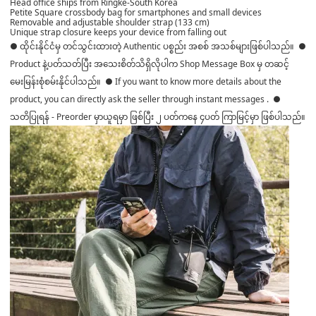
Head office ships from Ringke-South Korea
Petite Square crossbody bag for smartphones and small devices
Removable and adjustable shoulder strap (133 cm)
Unique strap closure keeps your device from falling out
● ထိုင်းနိုင်ငံမှ တင်သွင်းထားတဲ့ Authentic ပစ္စည်း အစစ် အသစ်များဖြစ်ပါသည်။ ●
Product နဲ့ပတ်သတ်ပြီး အသေးစိတ်သိရှိလိုပါက Shop Message Box မှ တဆင့်
မေးမြန်းစုံစမ်းနိုင်ပါသည်။ ● If you want to know more details about the
product, you can directly ask the seller through instant messages . ●
သတိပြုရန် - Preorder မှာယူရမှာ ဖြစ်ပြီး ၂ ပတ်ကနေ ၄ပတ် ကြာမြင့်မှာ ဖြစ်ပါသည်။