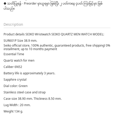
● သတိပြုရန် - Preorder မှာယူရမှာ ဖြစ်ပြီး ၂ ပတ်ကနေ ၄ပတ် ကြာမြင့်မှာ ဖြစ်
ပါသည်။

Description
Product details SEIKO Wristwatch SEIKO QUARTZ MEN WATCH MODEL:
SUR601P Size 38.9 mm.
Seiko official store, 100% authentic, guaranteed products, free shipping! 0%
installment, up to 10 months payment
Essential Time
Quartz watch for men
Caliber 6N52
Battery life is approximately 3 years.
Sapphire crystal
Dial color: Green
Stainless steel case and strap
Case size 38.90 mm. Thickness 8.50 mm.
Lug Width : 20 mm.
Weight 134 g.