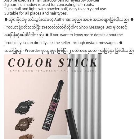
Also be used as a hair shadow pen for eyebrow powder
2g hairline shadow is used for concealing hair roots.
It is small and light, with powder puff, easy to carry and use.
Suitable for all places and hair types.
● ထိုင်းနိုင်ငံမှ တင်သွင်းထားတဲ့ Authentic ပစ္စည်း အစစ် အသစ်များဖြစ်ပါသည်။ ●
Product နဲ့ပတ်သတ်ပြီး အသေးစိတ်သိရှိလိုပါက Shop Message Box မှ တဆင့်
မေးမြန်းစုံစမ်းနိုင်ပါသည်။ ● If you want to know more details about the
product, you can directly ask the seller through instant messages . ●
သတိပြုရန် - Preorder မှာယူရမှာ ဖြစ်ပြီး ၂ ပတ်ကနေ ၄ပတ် ကြာမြင့်မှာ ဖြစ်ပါသည်။