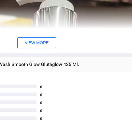
VIEW MORE
 Wash Smooth Glow Glutaglow 425 Ml.
0
0
0
0
0