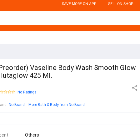
SAVE MORE ON APP
SELL ON SHOP
Preorder) Vaseline Body Wash Smooth Glow
lutaglow 425 Ml.
No Ratings
rand
:
No Brand
More Bath & Body from No Brand
cent
Others