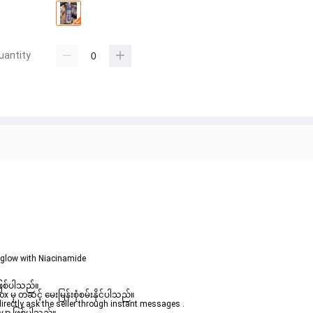
uantity
glow with Niacinamide
ဖြစ်ပါသည်။ 

မှ တဆင့် မေးမြန်းစုံစမ်းနိုင်ပါသည်။ 
rectly ask the seller through instant messages . 
