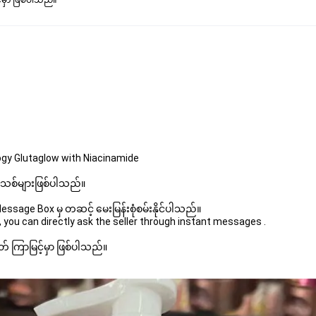
မှာ ဖြစ်ပါသည်။

gy Glutaglow with Niacinamide
 အသစ်များဖြစ်ပါသည်။ 
sage Box မှ တဆင့် မေးမြန်းစုံစမ်းနိုင်ပါသည်။ 
 you can directly ask the seller through instant messages . 
် ကြာမြင့်မှာ ဖြစ်ပါသည်။