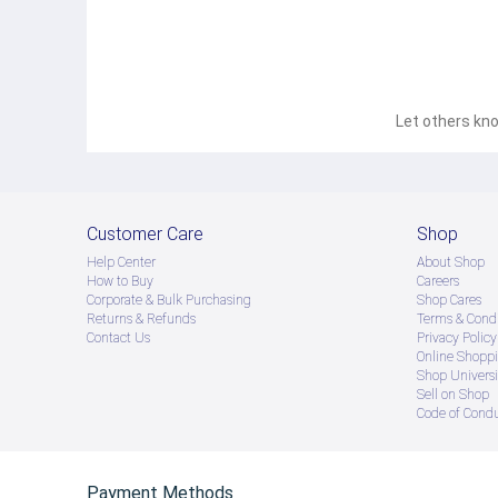
Let others kno
Customer Care
Shop
Help Center
About Shop
How to Buy
Careers
Corporate & Bulk Purchasing
Shop Cares
Returns & Refunds
Terms & Condi
Contact Us
Privacy Policy
Online Shopp
Shop Universi
Sell on Shop
Code of Cond
Payment Methods