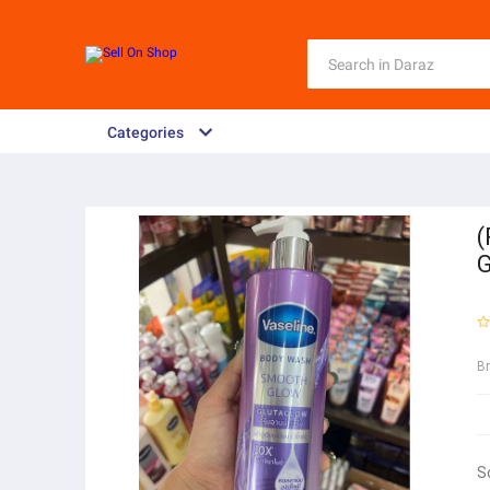
Categories
(
G
B
S