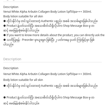
Description
Venut White Alpha Arbutin Collagen Body Lotion Spf50pa+++ 300ml. 
Body lotion suitable for all skin
● ထိုင်းနိုင်ငံမှ တင်သွင်းထားတဲ့ Authentic ပစ္စည်း အစစ် အသစ်များဖြစ်ပါသည်။ 

● Product နဲ့ပတ်သတ်ပြီး အသေးစိတ်သိရှိလိုပါက Shop Message Box မှ တ
ဆင့် မေးမြန်းစုံစမ်းနိုင်ပါသည်။ 

● If you want to know more details about the product, you can directly ask the 
● သတိပြုရန် - Preorder မှာယူရမှာ ဖြစ်ပြီး ၂ ပတ်ကနေ ၄ပတ် ကြာမြင့်မှာ ဖြစ်
ပါသည်။

Description
Description
Venut White Alpha Arbutin Collagen Body Lotion Spf50pa+++ 300ml.
Body lotion suitable for all skin
● ထိုင်းနိုင်ငံမှ တင်သွင်းထားတဲ့ Authentic ပစ္စည်း အစစ် အသစ်များဖြစ်ပါသည်။
● Product နဲ့ပတ်သတ်ပြီး အသေးစိတ်သိရှိလိုပါက Shop Message Box မှ တ
ဆင့် မေးမြန်းစုံစမ်းနိုင်ပါသည်။