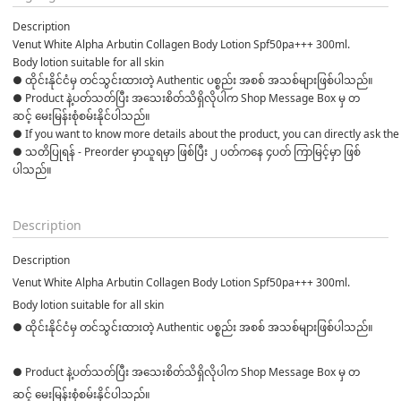
Description
Venut White Alpha Arbutin Collagen Body Lotion Spf50pa+++ 300ml. 
Body lotion suitable for all skin
● ထိုင်းနိုင်ငံမှ တင်သွင်းထားတဲ့ Authentic ပစ္စည်း အစစ် အသစ်များဖြစ်ပါသည်။ 

● Product နဲ့ပတ်သတ်ပြီး အသေးစိတ်သိရှိလိုပါက Shop Message Box မှ တ
ဆင့် မေးမြန်းစုံစမ်းနိုင်ပါသည်။ 

● If you want to know more details about the product, you can directly ask the 
● သတိပြုရန် - Preorder မှာယူရမှာ ဖြစ်ပြီး ၂ ပတ်ကနေ ၄ပတ် ကြာမြင့်မှာ ဖြစ်
ပါသည်။

Description
Description
Venut White Alpha Arbutin Collagen Body Lotion Spf50pa+++ 300ml.
Body lotion suitable for all skin
● ထိုင်းနိုင်ငံမှ တင်သွင်းထားတဲ့ Authentic ပစ္စည်း အစစ် အသစ်များဖြစ်ပါသည်။
● Product နဲ့ပတ်သတ်ပြီး အသေးစိတ်သိရှိလိုပါက Shop Message Box မှ တ
ဆင့် မေးမြန်းစုံစမ်းနိုင်ပါသည်။