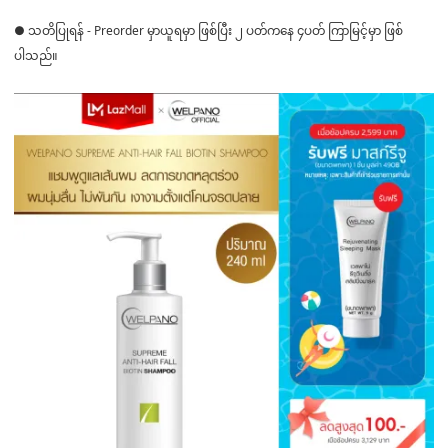
● သတိပြုရန် - Preorder မှာယူရမှာ ဖြစ်ပြီး ၂ ပတ်ကနေ ၄ပတ် ကြာမြင့်မှာ ဖြစ်
ပါသည်။