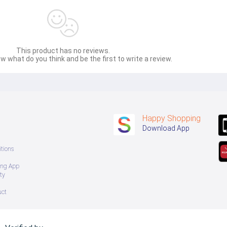
This product has no reviews.
w what do you think and be the first to write a review.
Happy Shopping
Download App
tions
ing App
ty
uct