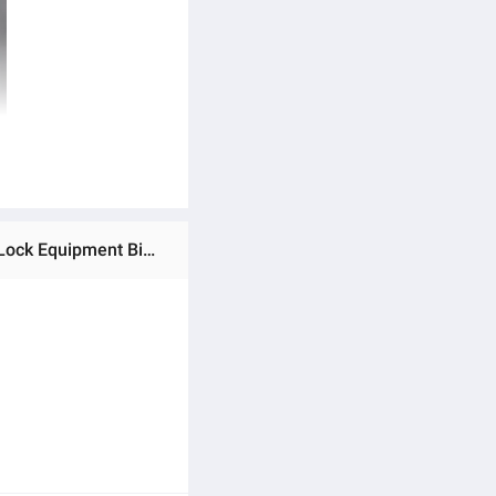
Ratings & Reviews of (Preorder)Western Folding Zinc Alloy Bicycle Lock Motorcycle Riding Portable Anti-theft Lock Equipment Bike Lock Road Bike MTB စက်ဘီးသော့