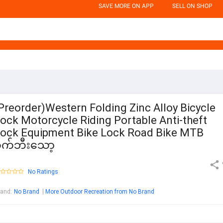
SAVE MORE ON APP
SELL ON SHOP
Preorder)Western Folding Zinc Alloy Bicycle
ock Motorcycle Riding Portable Anti-theft
ock Equipment Bike Lock Road Bike MTB
စက်ဘီးသော့
No Ratings
rand
:
No Brand
More Outdoor Recreation from No Brand