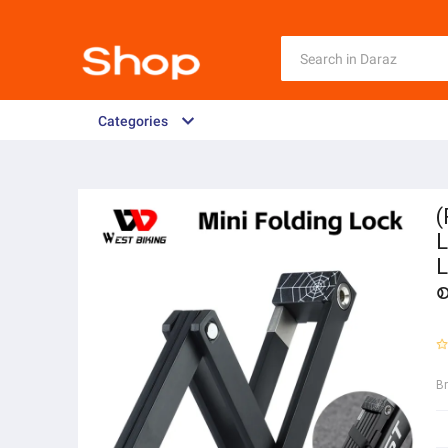
Categories
(
L
L
B