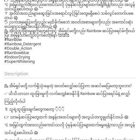
👉 သာမန်ဆပ်ပြာတွေထက် အစွန်းအထင်းများကို အလွယ်တကူချွတ်နိုင်တယ် 😱
🫧 အမြှပ်ထွက်အားလည်းကောင်းသလို ပုံမှန်ဆပ်ပြာများထက်မွှေးရနံ့ကလည်း အလွန်
သင်းပျံ့စေပါတယ် 😱
👔 အဝတ်အထည်များဆွေးခြင်း၊အရောင်လွင့်ခြင်းတွေမရှိစေပဲ သစ်လွင်တောက်ပစေ
တယ် 😱
🖐 လက်အရေပြားကိုလည်း မထိခိုက်စေဘဲ အဝတ်အစားများကိုလည်း အကောင်းဆုံး
ဖယ်ရှားသန့်ရှင်းပေးနိုင်ပါတယ် 😱
💁 အဲ့လိုထူးခြားမှုချက်တွေကြောင့် အိမ်ရှင်မတို့လည်း Rainbow ဆပ်ပြာခရင်မ်ကိုဝယ်
ပြီး အမြန်သာလျှော်လိုက်တော့နော် 🥰🥰🥰
#Rainbow
#Rainbow_Detergent
#Double_Action
#Rainbowblue
#IndoorDrying
#SuperWhitening
Description
💁 အိမ်ရှင်မတို့ လက်ရှိသုံးနေတဲ့ အဝတ်လျှော်ဆပ်ပြာက အဆင်မပြေတော့ဘူးလား?
✅ သိသိသာသာ ထူးခြားမှုကို လက်တွေ့ခံစားနိုင်ဖို့ Rainbow ဆပ်ပြာခရင်မ်နဲ့ လျှော်
ကြည့်လိုက်ပါ
🔖 သူရဲ့ထူးခြားချက်တွေကတော့ 👇👇👇
👉 သာမန်ဆပ်ပြာတွေထက် အစွန်းအထင်းများကို အလွယ်တကူချွတ်နိုင်တယ် 😱
🫧 အမြှပ်ထွက်အားလည်းကောင်းသလို ပုံမှန်ဆပ်ပြာများထက်မွှေးရနံ့ကလည်း အလွန်
သင်းပျံ့စေပါတယ် 😱