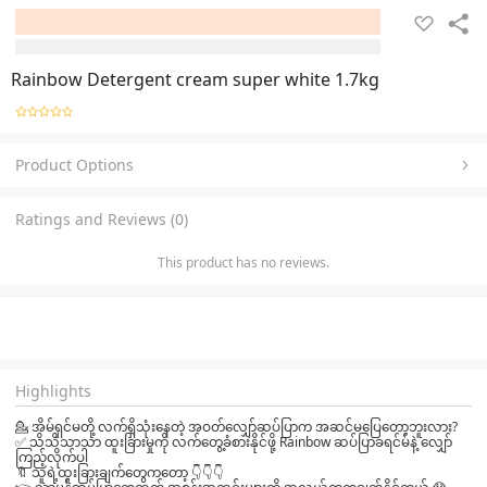
Rainbow Detergent cream super white 1.7kg
Product Options
Ratings and Reviews (0)
This product has no reviews.
Highlights
💁 အိမ်ရှင်မတို့ လက်ရှိသုံးနေတဲ့ အဝတ်လျှော်ဆပ်ပြာက အဆင်မပြေတော့ဘူးလား?
✅ သိသိသာသာ ထူးခြားမှုကို လက်တွေ့ခံစားနိုင်ဖို့ Rainbow ဆပ်ပြာခရင်မ်နဲ့ လျှော်
ကြည့်လိုက်ပါ
🔖 သူရဲ့ထူးခြားချက်တွေကတော့ 👇👇👇