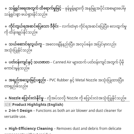
🔹 
သန့်ရှင်းရေးအတွက် ထိရောက်မှုမြင့်
 – ဖုန်မှုန့်များကို အနုမြူအပိုင်းအစများပေါ်မှ 
သန့်ရှင်းစွာ ဖယ်ရှားနိုင်သည်။

🔹 
ကိုင်တွယ်ရအဆင်ပြေသော ဒီဇိုင်း
 – လက်ထဲမှာ ကိုင်ရအဆင်ပြေပြီး၊ လေထွက်မှု
ကို ထိန်းချုပ်နိုင်သည်။

🔹 
သယ်ဆောင်ရလွယ်ကူ
 – အလေးချိန်နည်းပြီး၊ အလုပ်ခန်း၊ အပြင်မှာလည်း 
အသုံးပြုနိုင်သည်။

🔹 
ပတ်ဝန်းကျင်နှင့် သဟဇာတ
 – Canned Air များထက် ပတ်ဝန်းကျင်အတွက် ပိုမို
ကောင်းမွန်သည်။

🔹 
အရည်အသွေးမြင့်ပစ္စည်း
 – PVC Rubber နှင့် Metal Nozzle အသုံးပြုထားပြီး၊ 
တာရှည်ခံသည်။

🔹 
Nozzle ပြောင်းလဲနိုင်မှု
 – လိုအပ်သလို Nozzle ကို ပြောင်းလဲအသုံးပြုနိုင်သည်။
🇬🇧 
Product Highlights (English)
🔹 
2-in-1 Design
 – Functions as both an air blower and dust cleaner for 
versatile use.

🔹 
High-Efficiency Cleaning
 – Removes dust and debris from delicate 