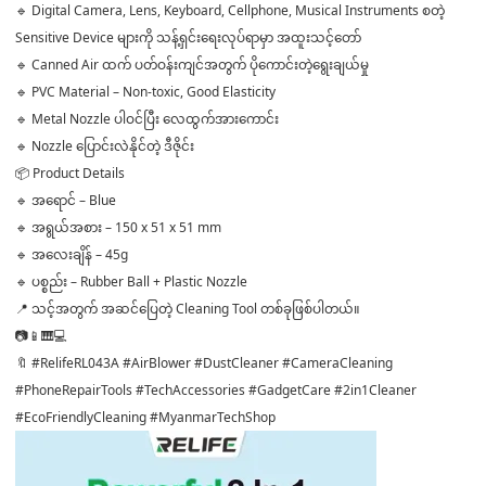
🔹 Digital Camera, Lens, Keyboard, Cellphone, Musical Instruments စတဲ့
Sensitive Device များကို သန့်ရှင်းရေးလုပ်ရာမှာ အထူးသင့်တော်
🔹 Canned Air ထက် ပတ်ဝန်းကျင်အတွက် ပိုကောင်းတဲ့ရွေးချယ်မှု
🔹 PVC Material – Non-toxic, Good Elasticity
🔹 Metal Nozzle ပါဝင်ပြီး လေထွက်အားကောင်း
🔹 Nozzle ပြောင်းလဲနိုင်တဲ့ ဒီဇိုင်း
📦 Product Details
🔹 အရောင် – Blue
🔹 အရွယ်အစား – 150 x 51 x 51 mm
🔹 အလေးချိန် – 45g
🔹 ပစ္စည်း – Rubber Ball + Plastic Nozzle
📍 သင့်အတွက် အဆင်ပြေတဲ့ Cleaning Tool တစ်ခုဖြစ်ပါတယ်။
📷📱🎹💻
🔖 #RelifeRL043A #AirBlower #DustCleaner #CameraCleaning
#PhoneRepairTools #TechAccessories #GadgetCare #2in1Cleaner
#EcoFriendlyCleaning #MyanmarTechShop