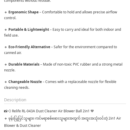
components without residue.

🔹 
Ergonomic Shape
 – Comfortable to hold and allows precise airflow 
control.

🔹 
Portable & Lightweight
 – Easy to carry and ideal for both indoor and 
field use.

🔹 
Eco-Friendly Alternative
 – Safer for the environment compared to 
canned air.

🔹 
Durable Materials
 – Made of non-toxic PVC rubber and a strong metal 
nozzle.

🔹 
Changeable Nozzle
 – Comes with a replaceable nozzle for flexible 
cleaning needs.
Description
📸💨 Relife RL-043A Dust Cleaner Air Blower Ball 2in1 💙
🔹 ဖုန်းပြုပြင်သူများ၊ ကင်မရာစစ်ဆေးသူများအတွက် အထူးအသုံးဝင်တဲ့ 2in1 Air
Blower & Dust Cleaner