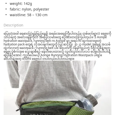
weight: 142g
fabric: nylon, polyester
waistline: 58 – 130 cm
Description
ပြေးတဲ့အခါ ရေဓာတ်ပုံမှန်ဖြည့်နေဖို့ အရမ်းအရေးကြီးပါတယ်။ တစ်ဖက်မှာလဲ ရေဗူးကို
သယ်ရတဲ့ အလေးချိန်ကိုလဲ အပြေးသမားတွေ စဉ်းစားတတ်ကြပါတယ်။ ဒီ Aonijie
hydration waistpack, running belt က Aonijie မှာ အရင်က ထွက်ထားဖူးတဲ့
hydration pack တွေရဲ့ လိုအပ်ချက်တွေကို ပြင်ဆင်ပြီး ၂၀၂၃ model အနေနဲ့ အသစ်
ထွက်လာတဲ့ waistpack / running belt ပါ။ ခါးပတ်ကို ဝန်မကျယ်တဲ့ ဒီဇိုင်းပုံစံနဲ့အတူ
ရေဗူး ပုံစံကအစ ‌သေချာစီစဉ် ဖန်တီးပေးထားလို့ လွတ်လွတ်လပ်လပ် ပေါ့ပေါ့းပါးပါးနဲ့
ပြေးနိုင်အောင် ကူညီပေးမယ့် Aonijie Running Hydration Waistpack ပါဗျာ။
ခါးပတ်နဲ့အတူ 450ml ရေဗူးပါ တပါတည်းပါပါတယ်ဗျာ။