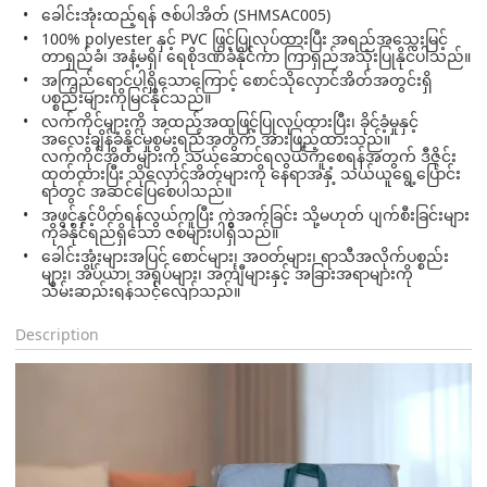
ခေါင်းအုံးထည့်ရန် ဇစ်ပါအိတ် (SHMSAC005)
100% polyester နှင့် PVC ဖြင့်ပြုလုပ်ထားပြီး အရည်အသွေးမြင့်
တာရှည်ခံ၊ အနံ့မရှိ၊ ရေစိုဒဏ်ခံနိုင်ကာ ကြာရှည်အသုံးပြုနိုင်ပါသည်။
အကြည်ရောင်ပါရှိသောကြောင့် စောင်သိုလှောင်အိတ်အတွင်းရှိ
ပစ္စည်းများကိုမြင်နိုင်သည်။
လက်ကိုင်များကို အထည်အထူဖြင့်ပြုလုပ်ထားပြီး၊ ခိုင်ခံ့မှုနှင့်
အလေးချိန်ခံနိုင်မှုစွမ်းရည်အတွက် အားဖြည့်ထားသည်။
လက်ကိုင်အိတ်များကို သယ်ဆောင်ရလွယ်ကူစေရန်အတွက် ဒီဇိုင်း
ထုတ်ထားပြီး သိုလှောင်အိတ်များကို နေရာအနှံ့ သယ်ယူရွေ့ပြောင်း
ရာတွင် အဆင်ပြေစေပါသည်။
အဖွင့်နှင့်ပိတ်ရန်လွယ်ကူပြီး ကွဲအက်ခြင်း သို့မဟုတ် ပျက်စီးခြင်းများ
ကိုခံနိုင်ရည်ရှိသော ဇစ်များပါရှိသည်။
ခေါင်းအုံးများအပြင် စောင်များ၊ အဝတ်များ၊ ရာသီအလိုက်ပစ္စည်း
များ၊ အိပ်ယာ၊ အရုပ်များ၊ အင်္ကျီများနှင့် အခြားအရာများကို
သိမ်းဆည်းရန်သင့်လျော်သည်။
Description