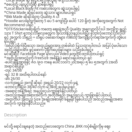
*Local Made ဆို ပြောင်လေးတွေဆို ဂျော်သားပါရှင်
*စပေါ့တို့ ပန်းပွင့်တို့ဆို နာမီနိုပါရှင့်
*Local Black Body Fit ကလေးတွေက ဆွဲသားပါရှင့်
*China Made ဆိုရင်တော့ ဆွဲသား များပါမယ်ရှင်
*Bkk Made ဆိုရင်တော့ Quality A ပါ
*Hoodie လေးတွေကိုတော့ 5 ပေ 5 ကျော်ပြီး ပေါင် 120 ရှိတဲ့ အကိုတွေအတွက် Not
Recommend ပါရှင်
*DTF/Sticker/ဆေးရိုက် ကတော့ ဈေးနဲ့အညီ Quality အလျော့လိုင်းပါ အကျီက ချည်
သား T Shirt ဘောင်းဘီလေးတွေက အသားနည်းနည်းပါးပြီး ဘောလုံးဘောင်းဘီလိုပါ
ရှင့် အကွက် ဘီရှည် + တီရှပ် ဝမ်းဆက်များ ကတော့ အကျီနဲ့လိုက်ရာအကွက်ကို တွဲပေး
မှာပါရှင်
-အပြင်ပုံရိုက်ပြီးသော အထည်များအား တစ်ခါထဲ ပြသထားပါတယ် အပြင်ပုံမပါသော
အထည်များအား ဖွင့်ဖောက် ပုံရိုက်ပေးခြင်းများ သည်းခံပါရှင့်။
မင်ဆို့ဆိုင် Facebook Page မှာလည်း video တွေတင်ထားပါတယ်ရှင့်
*အထည်အားလုံးကို FreeSize အနေနဲ့ပဲ ရောင်းချပါတယ် ရှင်
-ပေါင်ချိန်အားဖြင့် ၈၀ /၉၀ ကနေ ပေါင်၁၁၀/၁၂၀(အရပ် ၅ ပေ ၅အတွက် )အထိ
အဆင်ပြေပြီး
-တင် 34/36
-ရင် 32 B အထိရပါတယ်နော်
-ခါး 26/30
-လက်အရှည် အကျီ ဆိုရင် အရှည် 20/22 လက် မနဲ့
-ဘောင်းဘီရှည် 38/40 လက် မ အထိ ရပါမယ်ရှင်
-အရောင်အနုအရင့် အနည်းငယ်ကွာခြားနိုင်ပါတယ်
-အထည်အမျိုးအစားအလိုက် အတိုအရှည် အနည်းငယ် ကွာခြားနိုင်ပါတယ်
-အထက်ပါ အထည် Size အချိုးအစားမှာ ခန့်မှန်း ဖြစ်ပါသည် အထည်အမျိုးအစား
အလိုက် ကွာခြားနိုင်ပါသည်။
Description
မင်တို့ ရောင်းချနေတဲ့ အထည်လေးတွေက China ,BKK ကပုံစံမျိုးကိုမှ ဈေး