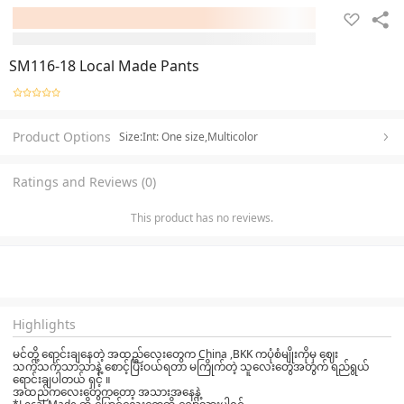
SM116-18 Local Made Pants
Product Options
Size:Int: One size,Multicolor
Ratings and Reviews (0)
This product has no reviews.
Highlights
မင်တို့ ရောင်းချနေတဲ့ အထည်လေးတွေက China ,BKK ကပုံစံမျိုးကိုမှ ဈေး
သက်သက်သာသာနဲ့ စောင့်ပြီးဝယ်ရတာ မကြိုက်တဲ့ သူလေးတွေအတွက် ရည်ရွယ်
ရောင်းချပါတယ် ရှင့် ။
အထည်ကလေးတွေကတော့ အသားအနေနဲ့