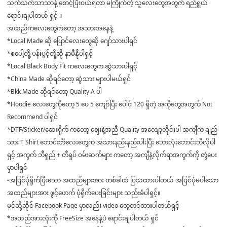
သက်သက်သာသာနဲ့ စောင့်ပြီးဝယ်ရတာ မကြိုက်တဲ့ သူလေးတွေအတွက် ရည်ရွယ်
ရောင်းချပါတယ် ရှင့် ။
အထည်ကလေးတွေကတော့ အသားအနေနဲ့
*Local Made ဆို ပြောင်လေးတွေဆို ဂျော်သားပါရှင်
*စပေါ့တို့ ပန်းပွင့်တို့ဆို နာမီနိုပါရှင့်
*Local Black Body Fit ကလေးတွေက ဆွဲသားပါရှင့်
*China Made ဆိုရင်တော့ ဆွဲသား များပါမယ်ရှင်
*Bkk Made ဆိုရင်တော့ Quality A ပါ
*Hoodie လေးတွေကိုတော့ 5 ပေ 5 ကျော်ပြီး ပေါင် 120 ရှိတဲ့ အကိုတွေအတွက် Not
Recommend ပါရှင်
*DTF/Sticker/ဆေးရိုက် ကတော့ ဈေးနဲ့အညီ Quality အလျော့လိုင်းပါ အကျီက ချည်
သား T Shirt ဘောင်းဘီလေးတွေက အသားနည်းနည်းပါးပြီး ဘောလုံးဘောင်းဘီလိုပါ
ရှင့် အကွက် ဘီရှည် + တီရှပ် ဝမ်းဆက်များ ကတော့ အကျီနဲ့လိုက်ရာအကွက်ကို တွဲပေး
မှာပါရှင်
-အပြင်ပုံရိုက်ပြီးသော အထည်များအား တစ်ခါထဲ ပြသထားပါတယ် အပြင်ပုံမပါသော
အထည်များအား ဖွင့်ဖောက် ပုံရိုက်ပေးခြင်းများ သည်းခံပါရှင့်။
မင်ဆို့ဆိုင် Facebook Page မှာလည်း video တွေတင်ထားပါတယ်ရှင့်
*အထည်အားလုံးကို FreeSize အနေနဲ့ပဲ ရောင်းချပါတယ် ရှင်