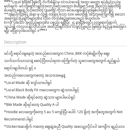
****Local Made ဖြစ်လို့ လက်ခံနိုင်မှ ဝင်ဝယ်ပေးဖို့ အထူး မေတ္တာ ရပ်ခံပါသည်။
မှတ်ချက် -မင်တို့ရောင်းချတဲ့အထည်လေးတွေက Budget Save အထည် ဖြစ်တာမို့
ပေးရတဲ့ ဈေးနဲ့ သင့်တော်တဲ့ Quality ကိုသာ မင်ပေးစွမ်းနိုင်မှာဖြစ်ပါတယ် ရှင်
**အပေါက်အပြဲ အနာ မှ လွဲ၍ တခြား သော size မတော်၍ အသားမကြိုက်၍ စသော
အကြောင်းပြချက်များအား လုံးဝ လက်ခံစဉ်းစားပေးမည် မဟုတ်ပါ။
Error ပါသော အထည်များအား ပစ္စည်း ရရှိပြီး ၂၄ နာရီအတွင်း လာရောက်ဆက်
သွယ်၍ လဲလှယ်နိုင်ပါသည်။ အထည်ချင်းသာ လဲခွင့်ပြုမည် ဖြစ်ပြီး ငွေပြန်အမ်းခြင်း
မျိုး မပြုလုပ်ပေးပါရှင် ။****
Description
မင်တို့ ရောင်းချနေတဲ့ အထည်လေးတွေက China ,BKK ကပုံစံမျိုးကိုမှ ဈေး
သက်သက်သာသာနဲ့ စောင့်ပြီးဝယ်ရတာ မကြိုက်တဲ့ သူလေးတွေအတွက် ရည်ရွယ်
ရောင်းချပါတယ် ရှင့် ။
အထည်ကလေးတွေကတော့ အသားအနေနဲ့
*Local Made ဆို ဂျော်သားပါရှင်
*Local Black Body Fit ကလေးတွေက ဆွဲသားပါရှင့်
*China Made ဆိုရင်တော့ ဆွဲသား များပါမယ်ရှင်
*Bkk Made ဆိုရင်တော့ Quality A ပါ
*Hoodie လေးတွေကိုတော့ 5 ပေ 5 ကျော်ပြီး ပေါင် 120 ရှိတဲ့ အကိုတွေအတွက် Not
Recommend ပါရှင်
*Sticker/ဆေးရိုက် ကတော့ ဈေးနဲ့အညီ Quality အလျော့လိုင်းပါ အကျီက ချည်သား