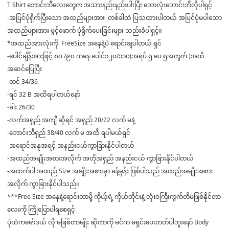
T Shirt ဘောင်းဘီလေးတွေက အသားနည်းနည်းပါးပြီး ဘောလုံးဘောင်းဘီလိုပါရှင့်
-အပြင်ပုံရိုက်ပြီးသော အထည်များအား တစ်ခါထဲ ပြသထားပါတယ် အပြင်ပုံမပါသော
အထည်များအား ဖွင့်ဖောက် ပုံရိုက်ပေးခြင်းများ သည်းခံပါရှင့်။
*အထည်အားလုံးကို FreeSize အနေနဲ့ပဲ ရောင်းချပါတယ် ရှင်
-ပေါင်ချိန်အားဖြင့် ၈၀ /၉၀ ကနေ ပေါင်
၁၂၀/၁၁၀
(အရပ် ၅ ပေ ၅အတွက် )အထိ
အဆင်ပြေပြီး
-တင် 34/36
-ရင် 32 B အထိရပါတယ်နော်
-ခါး 26/30
-လက်အရှည် အကျီ ဆိုရင် အရှည် 20/22 လက် မနဲ့
-ဘောင်းဘီရှည် 38/40 လက် မ အထိ ရပါမယ်ရှင်
-အရောင်အနုအရင့် အနည်းငယ်ကွာခြားနိုင်ပါတယ်
-အထည်အမျိုးအစားအလိုက် အတိုအရှည် အနည်းငယ် ကွာခြားနိုင်ပါတယ်
-အထက်ပါ အထည် Size အချိုးအစားမှာ ခန့်မှန်း ဖြစ်ပါသည် အထည်အမျိုးအစား
အလိုက် ကွာခြားနိုင်ပါသည်။
***Free Size အနေနဲ့ရောင်းတာမို့ ကိုယ့်ရဲ့ ကိုယ်တိုင်းနဲ့ လုံးဝကြီးကွက်တိမဖြစ်နိုင်တာ
လေးကို ကြိုပြောပါရစေရှင့်
ပုံထဲကမော်ဒယ် လို မဖြစ်တာမျိုး ဆိုတာကို မင်က မရှင်းပေးတတ်ပါဘူးနော် Body