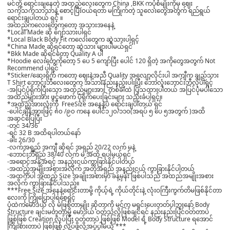
မင်တို့ ရောင်းချနေတဲ့ အထည်လေးတွေက China ,BKK ကပုံစံမျိုးကိုမှ ဈေး
သက်သက်သာသာနဲ့ စောင့်ပြီးဝယ်ရတာ မကြိုက်တဲ့ သူလေးတွေအတွက် ရည်ရွယ်
ရောင်းချပါတယ် ရှင့် ။
အထည်ကလေးတွေကတော့ အသားအနေနဲ့
*Local Made ဆို ဂျော်သားပါရှင်
*Local Black Body Fit ကလေးတွေက ဆွဲသားပါရှင့်
*China Made ဆိုရင်တော့ ဆွဲသား များပါမယ်ရှင်
*Bkk Made ဆိုရင်တော့ Quality A ပါ
*Hoodie လေးတွေကိုတော့ 5 ပေ 5 ကျော်ပြီး ပေါင် 120 ရှိတဲ့ အကိုတွေအတွက် Not
Recommend ပါရှင်
*Sticker/ဆေးရိုက် ကတော့ ဈေးနဲ့အညီ Quality အလျော့လိုင်းပါ အကျီက ချည်သား
T Shirt ဘောင်းဘီလေးတွေက အသားနည်းနည်းပါးပြီး ဘောလုံးဘောင်းဘီလိုပါရှင့်
-အပြင်ပုံရိုက်ပြီးသော အထည်များအား တစ်ခါထဲ ပြသထားပါတယ် အပြင်ပုံမပါသော
အထည်များအား ဖွင့်ဖောက် ပုံရိုက်ပေးခြင်းများ သည်းခံပါရှင့်။
*အထည်အားလုံးကို FreeSize အနေနဲ့ပဲ ရောင်းချပါတယ် ရှင်
-ပေါင်ချိန်အားဖြင့် ၈၀ /၉၀ ကနေ ပေါင်
၁၂၀/၁၁၀
(အရပ် ၅ ပေ ၅အတွက် )အထိ
အဆင်ပြေပြီး
-တင် 34/36
-ရင် 32 B အထိရပါတယ်နော်
-ခါး 26/30
-လက်အရှည် အကျီ ဆိုရင် အရှည် 20/22 လက် မနဲ့
-ဘောင်းဘီရှည် 38/40 လက် မ အထိ ရပါမယ်ရှင်
-အရောင်အနုအရင့် အနည်းငယ်ကွာခြားနိုင်ပါတယ်
-အထည်အမျိုးအစားအလိုက် အတိုအရှည် အနည်းငယ် ကွာခြားနိုင်ပါတယ်
-အထက်ပါ အထည် Size အချိုးအစားမှာ ခန့်မှန်း ဖြစ်ပါသည် အထည်အမျိုးအစား
အလိုက် ကွာခြားနိုင်ပါသည်။
***Free Size အနေနဲ့ရောင်းတာမို့ ကိုယ့်ရဲ့ ကိုယ်တိုင်းနဲ့ လုံးဝကြီးကွက်တိမဖြစ်နိုင်တာ
လေးကို ကြိုပြောပါရစေရှင့်
ပုံထဲကမော်ဒယ် လို မဖြစ်တာမျိုး ဆိုတာကို မင်က မရှင်းပေးတတ်ပါဘူးနော် Body
Structure ချင်းမတူတာမို့ မော်ဒယ် ဝတ်သလိုဖြစ်ချင်ရင် နည်းနည်းပြင်ဝတ်တာပဲ
ဖြစ်ဖြစ် Creation လုပ်ပြီး ဝတ်တာပဲ ဖြစ်ဖြစ် Model ရဲ့ Body Structure ရအောင်
ကြိုးစားတာပဲ ဖြစ်ဖြစ် လုပ်ဖို့လိုအပ်ပါမယ် ***