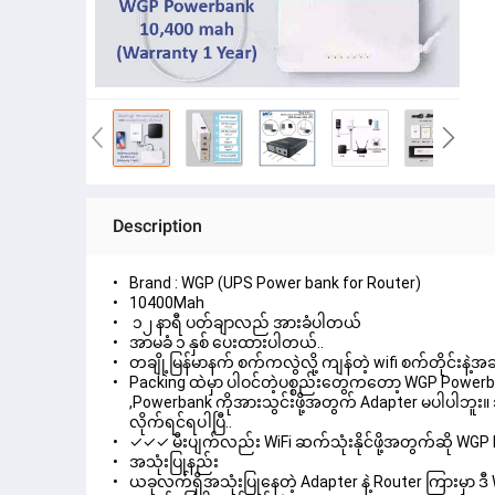
Description
Brand : WGP (UPS Power bank for Router)
10400Mah
၁၂ နာရီ ပတ်ချာလည် အားခံပါတယ်
အာမခံ ၁ နှစ် ပေးထားပါတယ်..
တချို့မြန်မာနက် စက်ကလွဲလို့ ကျန်တဲ့ wifi စက်တိုင်းန
Packing ထဲမှာ ပါဝင်တဲ့ပစ္စည်းတွေကတော့ WGP Powerbank,
,Powerbank ကိုအားသွင်းဖို့အတွက် Adapter မပါပါဘူး။ သ
လိုက်ရင်ရပါပြီ..
✓✓✓ မီးပျက်လည်း WiFi ဆက်သုံးနိုင်ဖို့အတွက်ဆို W
အသုံးပြုနည်း
ယခုလက်ရှိအသုံးပြုနေတဲ့ Adapter နဲ့ Router ကြားမှာ