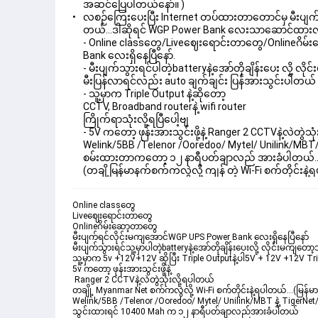
အဆင်ပြေပါတယ်နော်။ )
လစဉ်ကြေးပေးပြီး Internet တပ်ထားတာတောင်မှ မီးပျက်ရင် 
တယ်...ဒါဆိုရင် WGP Power Bank လေးသာဆောင်ထားလို
- Online classတွေ/Liveဈေးရောင်းတာတွေ/Onlineဂိမ်း
Bank လေးရှိနေပြီနော်.
- မီးပျက်သွားရင်ပါတဲ့batteryနဲ့အော်တိုချိန်းပေး လို့ လိ
မီးပြန်လာရင်လည်း auto ချက်ချင်း ပြန်အားသွင်းပါတယ်
- သူ့မှာက Triple Output နဲ့ဆိုတော့
CCTV, Broadband routerနဲ့ wifi router
ကြိုက်ရာသုံးလို့ရပြီပေါ့ဗျ
- 5V ကတော့ ဖုန်းအားသွင်းဖို့နဲ့ Ranger 2 CCTVနဲ့လဲတွဲသ
Welink/5BB /Telenor /Ooredoo/ Mytel/ Unilink/MBT
စမ်းထားတာကတော့ ၁၂ နာရီပတ်ချာလည် အားခံပါတယ်.
(တချိ့မြန်မာနက်စက်ကလွဲလို့ ကျန် တဲ့ Wi-Fi စက်တိုင်းနဲ
Online classတွေ 
Liveဈေးရောင်းတာတွေ
Onlineဂိမ်းဆော့တာတွေ
မီးပျက်ရင်လိုင်းမကျအောင်
WGP UPS Power Bank လေးရှိနေပြီနော်
မီးပျက်သွားရင်သူ့မှာပါတဲ့batteryနဲ့အော်တိုချိန်းပေး
လို့ လိုင်းမကျတော့
သူ့မှာက 5v +12V+12V ဆိုပြီး Triple Outputနဲ့ပါ
5V + 12V +12V Trip
5v ကတော့ ဖုန်းအားသွင်းဖို့နဲ့ 
 Ranger 2 CCTVနဲ့လဲတွဲသုံးလို့ရပါတယ်
တချို့ Myanmar Net စက်ကလွဲလို့ Wi-Fi စက်တိုင်းနဲ့ရပါတယ်...(မြန်မာ
Welink/5BB /Telenor /Ooredoo/ Mytel/ Unilink/MBT နဲ့ TigerN
သွင်းထားရင် 
10400 Mah က ၁၂ နာရီပတ်ချာလည်အားခံပါတယ်