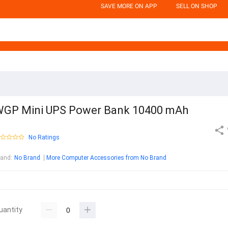
SAVE MORE ON APP
SELL ON SHOP
GP Mini UPS Power Bank 10400 mAh
No Ratings
rand
:
No Brand
More Computer Accessories from No Brand
uantity