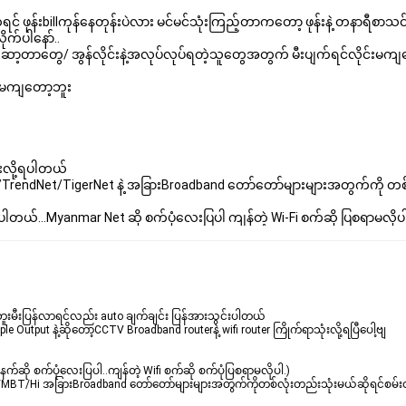
ဖုန်းbillကုန်နေတုန်းပဲလား မင်မင်သုံးကြည့်တာကတော့ ဖုန်းနဲ့ တနာရီစာသင်ရင်
က်ပါနော်..
ဆော့တာတွေ/ အွန်လိုင်းနဲ့အလုပ်လုပ်ရတဲ့သူတွေအတွက် မီးပျက်ရင်လိုင်းမ
ုင်းမကျတော့ဘူး
ုံးလို့ရပါတယ်
/TrendNet/TigerNet နဲ့ အခြားBroadband တော်တော်များများအတွက်ကို တစ်
.
့ရပါတယ်...Myanmar Net ဆို စက်ပုံလေးပြပါ ကျန်တဲ့ Wi-Fi စက်ဆို ပြစရာမလိုပါ.
ဘူး
မီးပြန်လာရင်လည်း auto ချက်ချင်း ပြန်အားသွင်းပါတယ်
le Output နဲ့ဆိုတော့
CCTV 
Broadband routerနဲ့ wifi router 
ကြိုက်ရာသုံးလို့ရပြီပေါ့ဗျ
နက်ဆို စက်ပုံလေးပြပါ..ကျန်တဲ့ Wifi စက်ဆို စက်ပုံပြစရာမလိုပါ.)
et/MBT/Hi အခြားBroadband တော်တော်များများအတွက်ကို
တစ်လုံးတည်းသုံးမယ်ဆိုရင်စမ