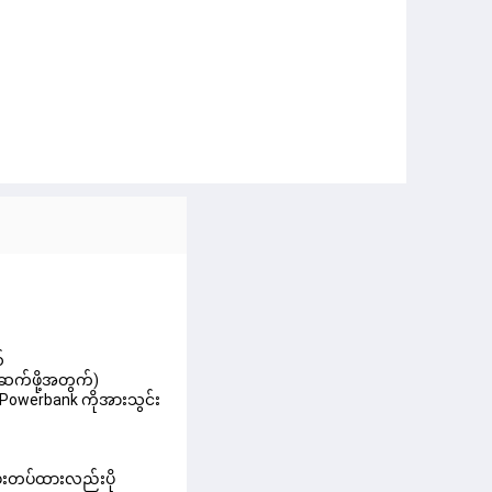
်
တ်ဆက်ဖို့အတွက်)
း Powerbank ကိုအားသွင်း
မ်းတပ်ထားလည်းပို