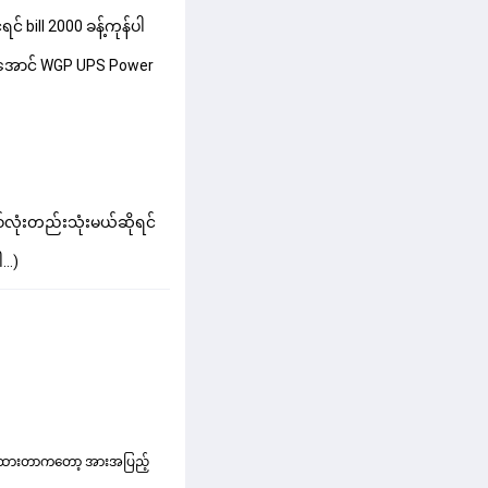
 bill 2000 ခန့်ကုန်ပါ
ကျအောင် WGP UPS Power
လုံးတည်းသုံးမယ်ဆိုရင်
..)
်းထားတာကတော့ 
အားအပြည့်