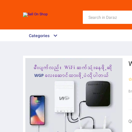
Categories
W
B
Q