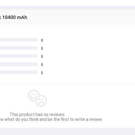
nk 10400 mAh
0
0
0
0
0
This product has no reviews.
w what do you think and be the first to write a review.