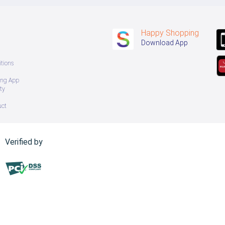
Happy Shopping
Download App
tions
ing App
ty
uct
Verified by