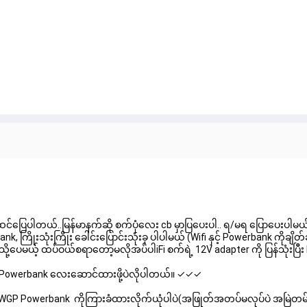
ဲ့အဆင်ပြေပါတယ်..မြန်မာနက်ဆို စက်ပုံလေး cb မှာပြပေးပါ.. ရ/မရ ပြောပေးပါမယ
 ကြိုးသုံးကြိုး ခေါင်းပြောင်းသုံးခု ပါပါမယ် (Wifi နှင့် Powerbank ကိုချိ
ို့ပေမယ့် ထပ်ဝယ်စရာတော့မလိုအပ်ပါiFi စက်ရဲ့ 12V adapter ကို ပြန်သုံးပြီ
GP Powerbank လေးဆောင်ထားဖို့ပဲလိုပါတယ်။ ✓✓✓
 ဒီ WGP Powerbank ကိုကြားခံထားလိုက်ယုံပါပဲ(အဖြုတ်အတပ်မလုပ်ပဲ အမြဲတ