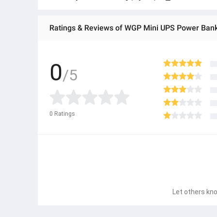
Ratings & Reviews of WGP Mini UPS Power Ba
0
/5
0
Ratings
Let others kno