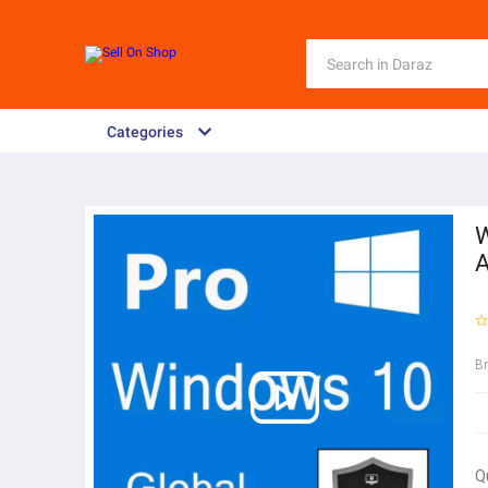
Categories
W
A
B
Q