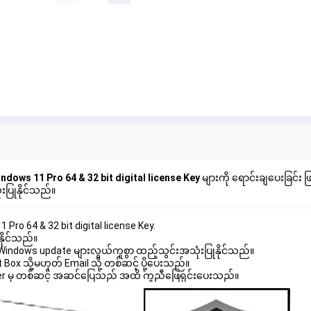
ndows 11 Pro 64 & 32 bit digital license Key
များကို ရောင်းချပေးခြင်း 
ပြုနိုင်သည်။
Pro 64 & 32 bit digital license Key.
နိုင်သည်။
ါ် Windows update များလွယ်ကူစွာ ထည့်သွင်းအသုံးပြုနိုင်သည်။
ox သို့မဟုတ် Email သို့ တစ်ဆင့် ပို့ပေးသည်။
wer မှ တစ်ဆင့် အဆင်ပြေသည် အထိ ကူညီဖြေရှင်းပေးသည်။