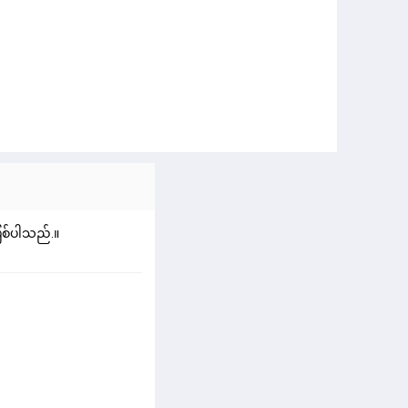
ဖြစ်ပါသည်.။