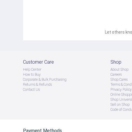
Let others kno
Customer Care
Shop
Help Center
About Shop
How to Buy
Careers
Corporate & Bulk Purchasing
Shop Cares
Returns & Refunds
Terms & Condi
Contact Us
Privacy Policy
Online Shopp
Shop Universi
Sell on Shop
Code of Cond
Payment Methods