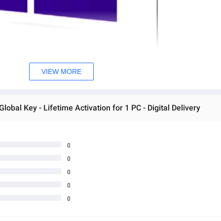
VIEW MORE
obal Key - Lifetime Activation for 1 PC - Digital Delivery
0
0
0
0
0