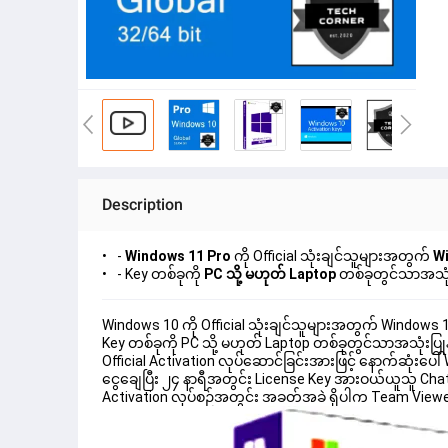
Description
-
Windows 11 Pro
ကို Official သုံးချင်သူများအတွက်
Wi
- Key တစ်ခုကို
PC သို့ မဟုတ် Laptop
တစ်ခုတွင်သာအသုံး
Windows 10 ကို Official သုံးချင်သူများအတွက် Windows 11 
Key တစ်ခုကို PC သို့ မဟုတ် Laptop တစ်ခုတွင်သာအသုံးပြု
Official Activation လုပ်ဆောင်ခြင်းအားဖြင့် နောက်ဆုံးပေ
ငွေချေပြီး ၂၄ နာရီအတွင်း License Key အားဝယ်ယူသူ Chat B
Activation လုပ်စဉ်အတွင်း အခတ်အခဲ ရှိပါက Team Vie