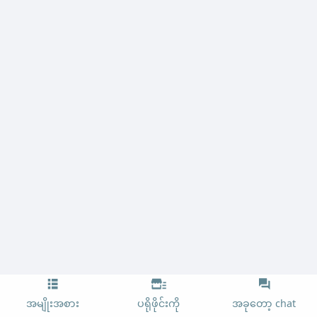
အမျိုးအစား
ပရိုဖိုင်းကို
အခုတော့ chat