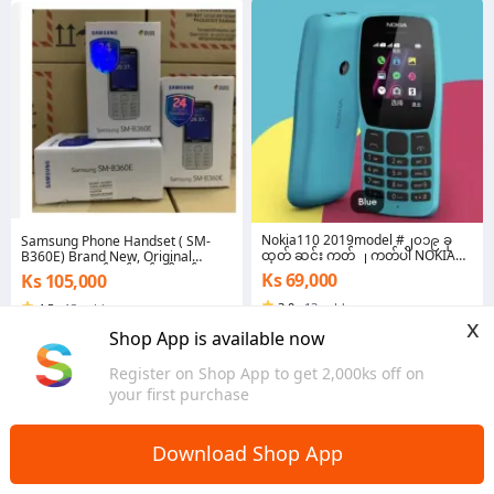
Nokia110 2019model #၂၀၁၉ ခု
Samsung Phone Handset ( SM-
ထုတ် ဆင်း ကတ် ၂ ကတ်ပါ NOKIA
B360E) Brand New, Original
Model
Packing အသစ်စက်စက်, ပါကင်
Ks 69,000
Ks 105,000
ဘောက် GSM Phone/ Camera 3Mp
# 2015 Model ( Samsung )
3.0
·
13 sold
4.5
·
13 sold
x
Yangon
Yangon
Shop App is available now
Register on Shop App to get 2,000ks off on
your first purchase
Download Shop App