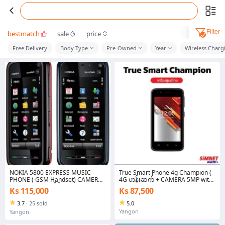
Filter
bestmatch
sale
price
Free Delivery
Body Type
Pre-Owned
Year
Wireless Charg
NOKIA 5800 EXPRESS MUSIC
True Smart Phone 4g Champion (
PHONE ( GSM Handset) CAMERA
4G ဟန်းဆက် + CAMERA 5MP with
3.15 MP / WIFI ပါရှိ( Nokia5800)
Wifi # GSM 4G ( Android 8.1
Ks 115,000
Ks 87,500
Brand New အသစ်ပါကင်# Original
System)
BOX+Charger+Battery( နားကျပ်
3.7
·
25 sold
5.0
လက်ဆောင်ပါရှိ)
Yangon
Yangon