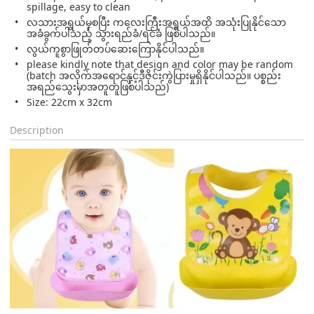
spillage, easy to clean
လသားအရွယ်မှစပြီး ကလေးကြီးအရွယ်အထိ အသုံးပြုနိုင်သော
အခံခွက်ပါသည့် သွားရည်ခံ/ရင်ခံ ဖြစ်ပါသည်။
လွယ်ကူစွာဖြုတ်တပ်ဆေးကြောနိုင်ပါသည်။
please kindly note that design and color may be random
(batch အလိုက်အရောင်နှင့်ဒီဇိုင်းကွဲပြားမှုရှိနိုင်ပါသည်။ ပစ္စည်း
အရည်သွေးမှာအတူတူဖြစ်ပါသည်)
Size: 22cm x 32cm
Description